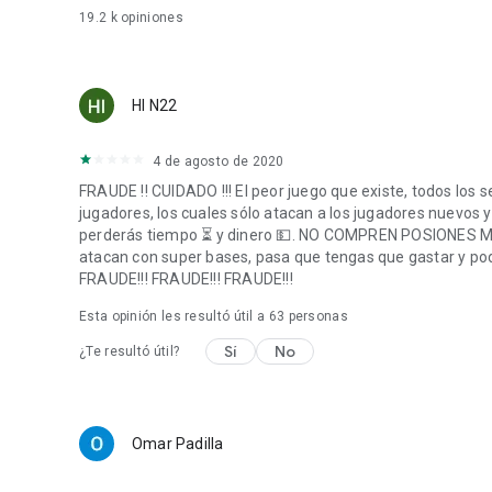
Descárgate la App ahora de manera gratuita y experimenta 
19.2 k
opiniones
Tribes - el cautivador MMOG de estrategia.
Celtic Tribes necesita una conexión de internet activa. Celt
HI N22
4 de agosto de 2020
FRAUDE !! CUIDADO !!! El peor juego que existe, todos los
jugadores, los cuales sólo atacan a los jugadores nuevos 
perderás tiempo ⏳ y dinero 💵. NO COMPREN POSIONES MAG
atacan con super bases, pasa que tengas que gastar y pod
FRAUDE!!! FRAUDE!!! FRAUDE!!!
Esta opinión les resultó útil a
63
personas
Sí
No
¿Te resultó útil?
Omar Padilla