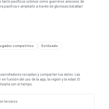
 tanto pacíficos colonos como guerreros ansiosos de
ra pacífica o ampliarlo a través de gloriosas batallas!
 una tribu celta!
d
s jefes de tribu
tos y utiliza su poder
jugador competitivo
Estilizado
us enemigos se queden de piedra
comercio de ellos
 defensa de aldeas
ciales
adosamente en Celtic Tribes
sarrolladores recopilan y comparten tus datos. Las
en función del uso de la app, la región y la edad. El
izarla con el tiempo.
lia. Sin embargo no te dejes engañar, este lugar tan bonito
l ambiente. Hay tribus que tienen puesta la mirada en tu
on terceros