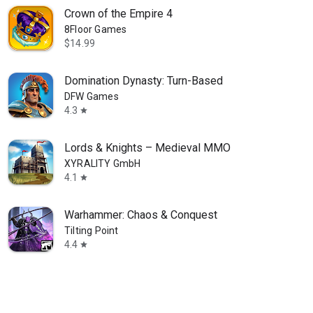
Crown of the Empire 4
8Floor Games
$14.99
Domination Dynasty: Turn-Based
DFW Games
4.3
star
Lords & Knights – Medieval MMO
XYRALITY GmbH
4.1
star
Warhammer: Chaos & Conquest
Tilting Point
4.4
star