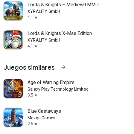
Lords & Knights – Medieval MMO
XYRALITY GmbH
4.1
star
Lords & Knights X-Mas Edition
XYRALITY GmbH
4.1
star
Juegos similares
arrow_forward
Age of Warring Empire
Galaxy Play Technology Limited
3.5
star
Blue Castaways
Movga Games
2.6
star