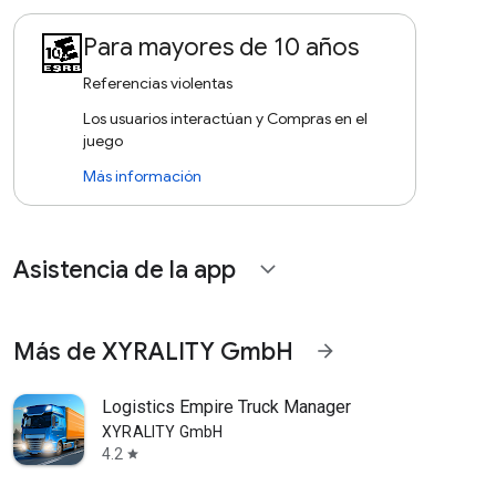
Para mayores de 10 años
Referencias violentas
Los usuarios interactúan y Compras en el
juego
Más información
Asistencia de la app
expand_more
Más de XYRALITY GmbH
arrow_forward
Logistics Empire Truck Manager
XYRALITY GmbH
4.2
star