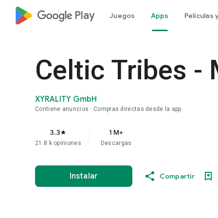
google_logo Play
Juegos
Apps
Películas
Celtic Tribes 
XYRALITY GmbH
Contiene anuncios
Compras directas desde la app
3.3
1 M+
star
21.8 k opiniones
Descargas
Instalar
Compartir