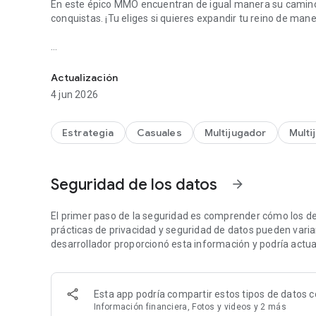
En este épico MMO encuentran de igual manera su camino
conquistas. ¡Tu eliges si quieres expandir tu reino de mane
¡Sumérgete en este mundo y prueba tus dotes como jefe de
Características:
Actualización
- Jugable gratuitamente
4 jun 2026
- Construye tu aldea convirtiéndola en una inmensa ciuda
- Recluta un poderoso ejército y lucha contra miles de otro
- Recoleta y combina numerosos artefactos llenos de secre
Estrategia
Casuales
Multijugador
Multi
- Utiliza la magia de los misteriosos druidas y haz que t
- Produce recursos importantes y hazte rico mediante el 
- Pon a prueba tu habilidad estratégica en la conquista y
Seguridad de los datos
arrow_forward
- Júntate con otros jefes formando poderosas tribus.
- Completa misiones apasionantes con recompensas espe
- Revive la edad de los celtas y los gráficos creados cuid
El primer paso de la seguridad es comprender cómo los de
prácticas de privacidad y seguridad de datos pueden variar 
De una aldea hasta convertirse en un imperio
desarrollador proporcionó esta información y podría actual
Empiezas en un pequeño Pueblo en las verdes tierras de Ga
no es tan pacífico como parece y la guerra se respira en e
aldea. Algunas buscan una nueva conquista, otras socios comerciales o quieren darte la bienvenida como miembro
Esta app podría compartir estos tipos de datos c
de su tribu.
Información financiera, Fotos y videos y 2 más