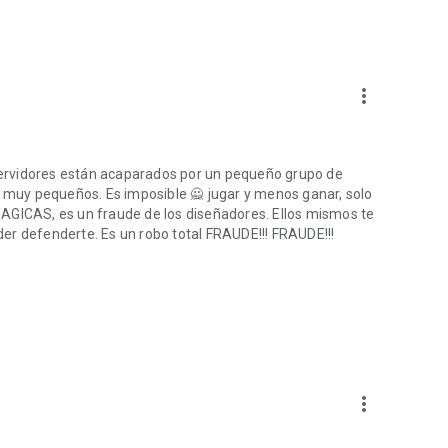
la aventura de vivir en una era en la antigüedad con Celtic
ic Tribes
more_vert
 servidores están acaparados por un pequeño grupo de
y muy pequeños. Es imposible 🙅 jugar y menos ganar, solo
ICAS, es un fraude de los diseñadores. Ellos mismos te
er defenderte. Es un robo total FRAUDE!!! FRAUDE!!!
more_vert