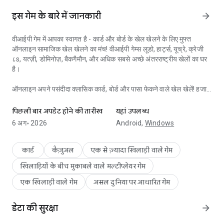
इस गेम के बारे में जानकारी
arrow_forward
वीआईपी गेम में आपका स्वागत है - कार्ड और बोर्ड के खेल खेलने के लिए मुफ्त
ऑनलाइन सामाजिक खेल खेलने का मंच! वीआईपी गेम्स लूडो, हार्ट्स, यूच्रे, क्रेजी
८s, यत्ज़ी, डोमिनोज़, बैकगैमौन, और अधिक सबसे अच्छे अंतरराष्ट्रीय खेलों का घर
है।
ऑनलाइन अपने पसंदीदा क्लासिक कार्ड, बोर्ड और पासा फेकने वाले खेल खेलें! हजारों
#१ सामाजिक खेल! मल्टीप्लेयर कार्ड और बोर्ड गेम्स ऑनलाइन!
खिलाड़ियों से मिलें और हमारे सामाजिक समुदाय में नए रिश्ते बनाएं। अपनी प्रोफ़ाइल
को अपने अनुसार सजाये, वैश्विक चैट में दिलचस्प विषयों पर चर्चा करें और अन्य
पिछली बार अपडेट होने की तारीख
यहां उपलब्ध
खिलाड़ियों के साथ जुड़ें।
6 अग॰ 2026
Android,
Windows
बहुत बढ़िया गेमप्ले विशेषताएं!
कार्ड
कैज़ुअल
एक से ज़्यादा खिलाड़ी वाले गेम
• एक ही खाते के साथ अपने सभी मोबाइलो में खेले!
खिलाड़ियों के बीच मुकाबले वाले मल्टीप्लेयर गेम
• अपने कौशल स्तर के पास अन्य खिलाड़ियों के साथ रोमांचक गेमप्ले जो सभी के लिए
उचित अनुभव प्रदान करता है!
एक खिलाड़ी वाले गेम
असल दुनिया पर आधारित गेम
• अपने आप को प्रशिक्षित करने और खेल सीखने के लिए मुफ्त में कंप्यूटर के खिलाफ
खेलें!
डेटा की सुरक्षा
arrow_forward
•
टूर्नामेंट में भाग लें
हम प्रत्येक सप्ताह पेशकश करते हैं!
• अपनेआप को सबसे अच्छा दिखाने के लिए
लीडरबोर्ड
पर, अपने तरीके से काम करें!