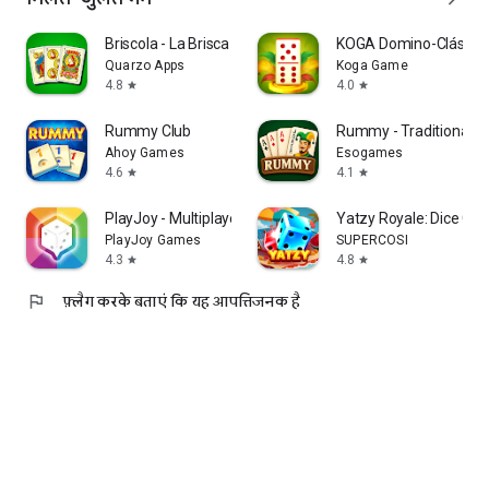
Briscola - La Brisca Spanish
KOGA Domino-Clássic
Quarzo Apps
Koga Game
4.8
4.0
star
star
Rummy Club
Rummy - Traditional 
Ahoy Games
Esogames
4.6
4.1
star
star
PlayJoy - Multiplayer games
Yatzy Royale: Dice Ga
PlayJoy Games
SUPERCOSI
4.3
4.8
star
star
flag
फ़्लैग करके बताएं कि यह आपत्तिजनक है