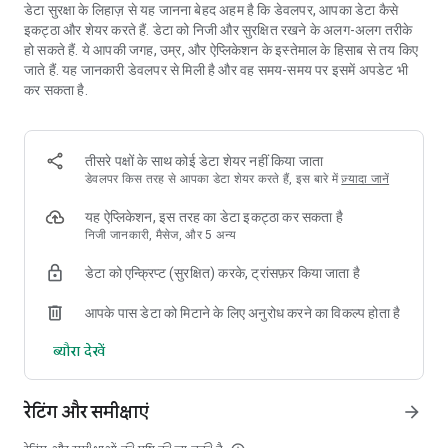
• अपने मुफ्त बोनस पर दावा करने के लिए हर दिन लॉग-इन करें !
डेटा सुरक्षा के लिहाज़ से यह जानना बेहद अहम है कि डेवलपर, आपका डेटा कैसे
• यदि आप कभी भी डिस्कनेक्ट हो जाते हैं, तो जैसे ही आप दोबारा कनेक्शन स्थापित
इकट्ठा और शेयर करते हैं. डेटा को निजी और सुरक्षित रखने के अलग-अलग तरीके
करते हैं, आप सीधे अपने गेम में वापस आ सकेंगे!
हो सकते हैं. ये आपकी जगह, उम्र, और ऐप्लिकेशन के इस्तेमाल के हिसाब से तय किए
जाते हैं. यह जानकारी डेवलपर से मिली है और वह समय-समय पर इसमें अपडेट भी
कर सकता है.
खेल को अपना खुद का बनाये!
• अपने खुद के अवतार अपलोड करें!
• अपने प्रोफ़ाइल को अनुकूलित करें!
तीसरे पक्षों के साथ कोई डेटा शेयर नहीं किया जाता
• खेल में अपने फ्रेम्स, डेक, और बैकग्राउंड चुनें!
डेवलपर किस तरह से आपका डेटा शेयर करते हैं, इस बारे में
ज़्यादा जानें
• कस्टम रूम में विभिन्न प्रकार के खेल चुनें!
• ग्लोबल चैट के माध्यम से अपने कस्टम खेल खेलने के लिए दूसरों को आमंत्रित करें!
यह ऐप्लिकेशन, इस तरह का डेटा इकट्ठा कर सकता है
निजी जानकारी, मैसेज, और 5 अन्य
वीआईपी सदस्यता के साथ सामाजिक सुविधाओं का उपयोग करें!
डेटा को एन्क्रिप्ट (सुरक्षित) करके, ट्रांसफ़र किया जाता है
• सार्वजनिक चैट: समुदाय के साथ भाग लें!
• आप जो भी विषय पर बाते शुरू करें उन्हें सेल्फ मॉडरेट करें!
आपके पास डेटा को मिटाने के लिए अनुरोध करने का विकल्प होता है
• निजी चैट: अपने दोस्तों से बात करें और संपर्क में रहें!
• अपने सभी दोस्तों को इमोजी, उपहार और चित्र भेजें!
ब्यौरा देखें
• मिले और दुनिया भर से नए खिलाड़ियों के साथ खेले!
• अन्य खिलाड़ियों के खाते देखें और उन्हें लाइक और फ्रेंड रिक्वेस्ट भेजें!
रेटिंग और समीक्षाएं
• सभी चिप खरीद के लिए एक १५% का बोनस प्राप्त करें!
arrow_forward