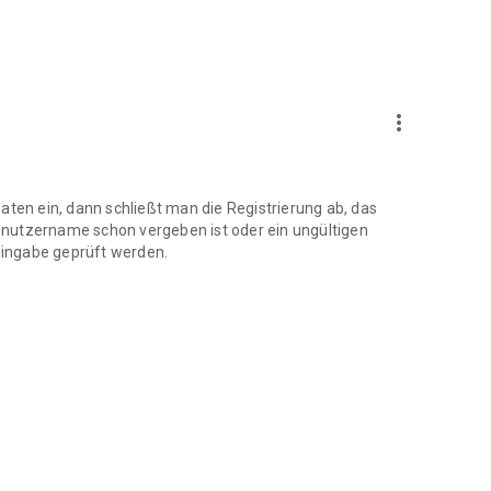
more_vert
aten ein, dann schließt man die Registrierung ab, das
enutzername schon vergeben ist oder ein ungültigen
 Eingabe geprüft werden.