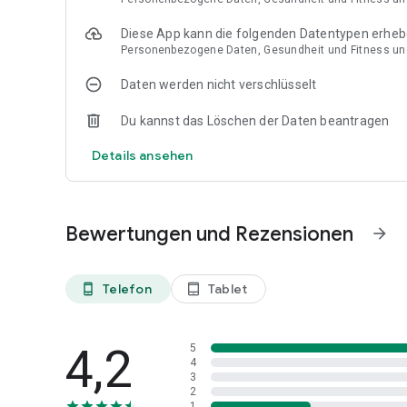
Diese App kann die folgenden Datentypen erhe
Personenbezogene Daten, Gesundheit und Fitness und
Daten werden nicht verschlüsselt
Du kannst das Löschen der Daten beantragen
Details ansehen
Bewertungen und Rezensionen
arrow_forward
Telefon
Tablet
phone_android
tablet_android
4,2
5
4
3
2
1