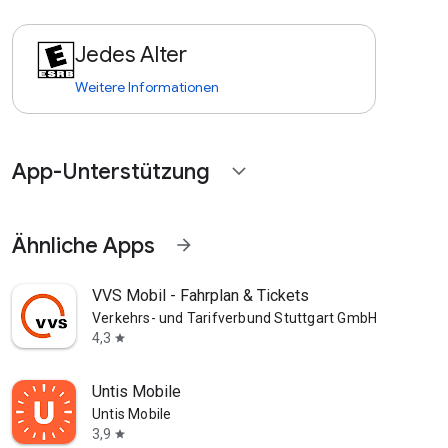
Jedes Alter
Weitere Informationen
App-Unterstützung
expand_more
Ähnliche Apps
arrow_forward
VVS Mobil - Fahrplan & Tickets
Verkehrs- und Tarifverbund Stuttgart GmbH
4,3
star
Untis Mobile
Untis Mobile
3,9
star