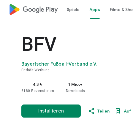
google_logo Play
Spiele
Apps
Filme & Sh
BFV
Bayerischer Fußball-Verband e.V.
Enthält Werbung
4,3
1 Mio.+
star
6180 Rezensionen
Downloads
Installieren
Teilen
Auf 