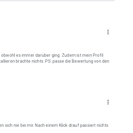
more_vert
obwohl es immer darüber ging. Zudem ist mein Profil
allieren brachte nichts. PS: passe die Bewertung von den
more_vert
 sich nie bei mir. Nach einem Klick drauf passiert nichts