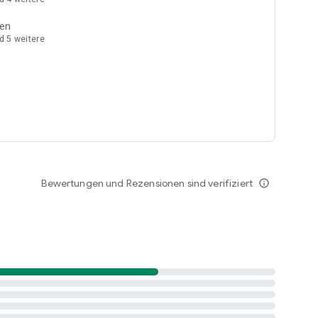
ben
 5 weitere
Bewertungen und Rezensionen sind verifiziert
info_outline