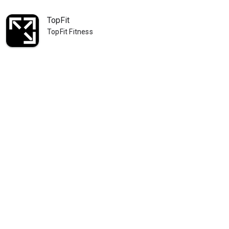
TopFit
TopFit Fitness