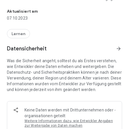
Das Enneagramm hilft Menschen , sich selbst und andere besser
Mit einer Metapher ausgedrückt: das Enneagramm ist eine
sehr brauchbare Landkarte zur Orientierung in der seelischen
Aktualisiert am
und zwischenmenschlichen Landschaft.
07.10.2023
Dem griechischen Wort ennea [neun] gemäß umfasst das
Enneagrammmodell 9 Wahrnehmungs- und
Lernen
Verhaltensmuster, die deutlich unterschieden sind. Innerhalb
des Modells kann jeder Mensch einem dieser Muster
Datensicherheit
arrow_forward
zugerechnet werden, wobei selbstverständlich auch Anteile
von Merkmalen der anderen Muster in ihm existieren. Die
Was die Sicherheit angeht, solltest du als Erstes verstehen,
Charakteristika jedes Musters werden verstanden als
wie Entwickler deine Daten erheben und weitergeben. Die
sinnvolle Antworten auf frühe Erfahrungen, die als
Datenschutz- und Sicherheitspraktiken können je nach deiner
Strategien weiterhin das Verhalten und Handeln bestimmen.
Verwendung, deiner Region und deinem Alter variieren. Diese
Informationen wurden vom Entwickler zur Verfügung gestellt
Das charakteristische Enneagramm-Symbol besteht aus
und können jederzeit von ihm geändert werden.
neun Punkten, die auf einem Kreis angeordnet sind und mit
neun Linien auf besondere Weise miteinander verbunden
sind. Die Punkte repräsentieren die neun Grundmuster bzw. -
typen und ihre unterschiedlichen Grundantriebe,
Keine Daten werden mit Drittunternehmen oder -
Persönlichkeitsstile und Handlungsstrategien. Je nachdem,
organisationen geteilt
welchem Grundtyp Menschen angehören, handeln, denken
Weitere Informationen dazu, wie Entwickler Angaben
und fühlen sie vollkommen unterschiedlich. Dies über sich zu
zur Weitergabe von Daten machen