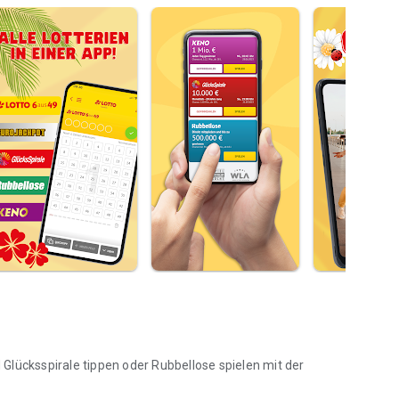
Glücksspirale tippen oder Rubbellose spielen mit der