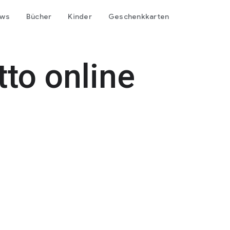
ows
Bücher
Kinder
Geschenkkarten
tto online