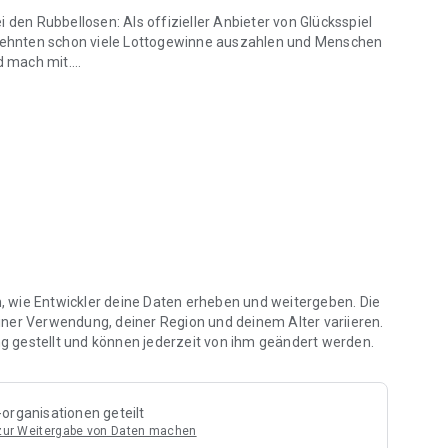
 den Rubbellosen: Als offizieller Anbieter von Glücksspiel
hrzehnten schon viele Lottogewinne auszahlen und Menschen
d mach mit.
line spielen
n Tippschein für Lotto 6aus49, Eurojackpot und
ehenden Ziehungen, attraktive Sonderauslosungen, den
zen oder den Zufallsgenerator (Quicktipp) entscheiden
ch per Dauerschein oder als Jackpot-Jäger tippen. Denn
en, wie Entwickler deine Daten erheben und weitergeben. Die
 Tippscheins zur Verfügung. Dieser bringt sogar noch ein
iner Verwendung, deiner Region und deinem Alter variieren.
rt der Betrag Deines Einsatzes angezeigt.
 gestellt und können jederzeit von ihm geändert werden.
ezahlen, per Lastschrift, Überweisung, Kreditkarte oder
organisationen geteilt
elkonto. Die einmalige Registrierung bei Saartoto dauert
 zur Weitergabe von Daten machen