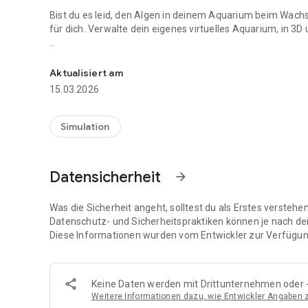
Bist du es leid, den Algen in deinem Aquarium beim Wac
für dich. Verwalte dein eigenes virtuelles Aquarium, in 3D
Verwalte dein eigenes kleines Aquarium, in 3D!
Bedienungsanleitung:
Aktualisiert am
- Bewege per Wischgeste die Kamera um das Aquarium 
15.03.2026
- Vergrößere oder verkleinere per Zoom-Geste die Ansich
- Klick doppelt auf das Display, um das Geheimnis der Mus
- Schüttel dein Smartphone, um deinen Fischen etwas Gut
Simulation
Hintergrund:
Datensicherheit
arrow_forward
Das kleine Aquarium
ist eine nicht ganz so ernstzunehmen
Engine dient. Dabei liegt der Fokus auf einer Java-basi
Code. Die 3D-Engine enthält ein shader-basierendes Mate
Was die Sicherheit angeht, solltest du als Erstes versteh
hierarische Szenenverwaltung auf Basis eines Entity-Co
Datenschutz- und Sicherheitspraktiken können je nach de
Vektor- und Matrixoperationen.
Diese Informationen wurden vom Entwickler zur Verfügung
Keine Daten werden mit Drittunternehmen oder -
Weitere Informationen dazu, wie Entwickler Angaben