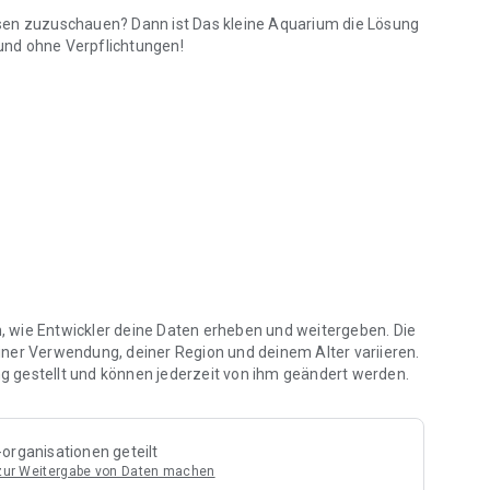
hsen zuzuschauen? Dann ist
Das kleine Aquarium
die Lösung
 und ohne Verpflichtungen!
herum
t
chel zu lüften
es zu tun
de App, die vorrangig der Entwicklung einer eigenen 3D-
erenden Implementierung, ohne Abhängigkeiten zu nativem
rialsystem, unterstützt dynamische Partikelsysteme, eine
en, wie Entwickler deine Daten erheben und weitergeben. Die
mponent-Systems und liefert Berechnungsfunktionen für
iner Verwendung, deiner Region und deinem Alter variieren.
 gestellt und können jederzeit von ihm geändert werden.
organisationen geteilt
 zur Weitergabe von Daten machen