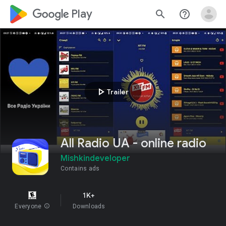
google_logo Play
search
help_outline
play_arrow
Trailer
All Radio UA - online radio
Mishkindeveloper
Contains ads
1K+
Everyone
info
Downloads