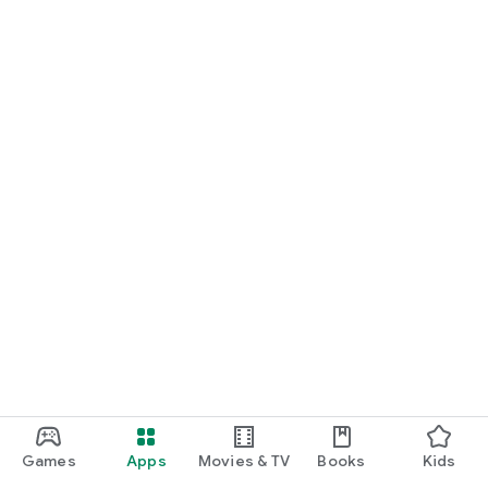
Радіо Гуляй Радіо
Radio Gold
Радіо Рекорд FM
Експрес радіо
Радіо Аверс FM
Радіо Flash Radio
Радіо Sun FM
Радіо Інформатор FM
Радіо Місто над Бугом
Радіо Файне місто
Радіо Буковинська Хвиля
Радіо Житомир
Радіо Інді UA
Радіо Тиса FM
Радіо Вежа
Радіо С4 (ex.Блиск FM)
Терра радіо
Радіо Магніт
Радіо Вголос FM
Радіо Ми з України
Радіо NewDay FM
Games
Apps
Movies & TV
Books
Kids
Подільське радіо