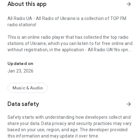
About this app
arrow_forward
All Radio UA - All Radio of Ukraine is a collection of TOP FM
radio stations!
This is an online radio player that has collected the top radio
stations of Ukraine, which you can listen to for free online and
without registration, in the application - All Radio UA! No vpn
All radio stations of Ukraine in one FM application
needed as all UKRAINIANS can freely listen to their native
Ukrainian radio stations (music, news, etc.). The list is
Updated on
updated every day, at the moment there are already about
Jan 23, 2026
180+ online stations!
- Listen to online radio in the background
Music & Audio
- switching speed between radio stations
- Search for radio stations (according to the existing list)
Data safety
arrow_forward
- Radio auto-off timer (useful for sleeping)
- List of songs you have listened to (History of listening, such
Safety starts with understanding how developers collect and
as Shazam, with the ability to search the track on YouTube)
share your data. Data privacy and security practices may vary
- Adding radio stations (if you have a link to broadcast)
based on your use, region, and age. The developer provided
- Functions for sorting online radio stations
this information and may update it over time.
- Ability to add radio stations to the selected list