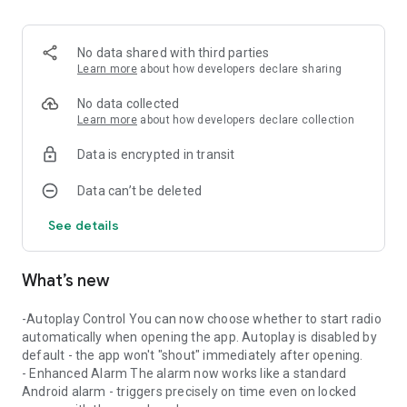
- Here is a list of online radios that you can listen to online:
Радіо Єдині новини
Радіо Перець FM
No data shared with third parties
Радіо ХІТ FM
Learn more
about how developers declare sharing
Радіо ЛЮКС FM
Радіо NRJ FM
No data collected
Радіо Шансон
Learn more
about how developers declare collection
Радіо Байрактар
Data is encrypted in transit
Радіо DJ FM
Радіо Kiss FM
Data can’t be deleted
Радіо Kiss FM - Deep
Радіо П'ятниця FM
See details
Радіо Київ 98 FM
Радіо Lounge FM Chill Out
Радіо Мелодія FM
What’s new
Наше радіо
Радіо Power FM
Радіо Рибалка
-Autoplay Control You can now choose whether to start radio
Радіо ROKS FM - Рок Балади
automatically when opening the app. Autoplay is disabled by
GONIVO LIVE
default - the app won't "shout" immediately after opening.
Радіо RELAX
- Enhanced Alarm The alarm now works like a standard
Радіо ROKS FM
Android alarm - triggers precisely on time even on locked