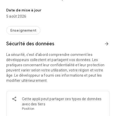
L’application Lelivrescolaire.fr pour utiliser ses Manuels Numéri
interactive. Un laboratoire de langue est disponible pour
travailler l'expression et la compréhension orale avec vos
Date de mise à jour
élèves !
5 août 2026
Professeurs, vous pourrez projeter directement le manuel,
agrandir les images, télécharger nos contenus et les
Enseignement
emporter partout avec vous. Personnalisez les pages du
manuel et partagez-les à vos élèves. Envoyez-leur des
Sécurité des données
arrow_forward
exercices à réaliser en ligne pour un apprentissage ludique et
interactif !
La sécurité, c'est d'abord comprendre comment les
développeurs collectent et partagent vos données. Les
Un mode spécifique est disponible pour les élèves
pratiques concernant leur confidentialité et leur protection
dyslexiques.
peuvent varier selon votre utilisation, votre région et votre
âge. Le développeur a fourni ces informations et peut les
Cette application, conçue par notre communauté
modifier ultérieurement.
d'enseignants passionnés, vous accompagnera tout au long
de l'année !
Cette appli peut partager ces types de données
avec des tiers
Position