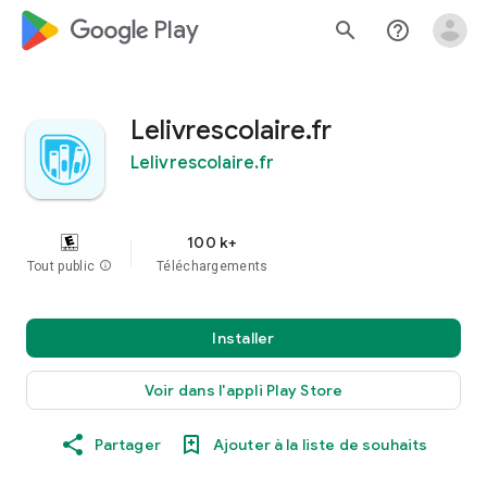
google_logo Play
search
help_outline
Lelivrescolaire.fr
Lelivrescolaire.fr
100 k+
Tout public
info
Téléchargements
Installer
Voir dans l'appli Play Store
Partager
Ajouter à la liste de souhaits