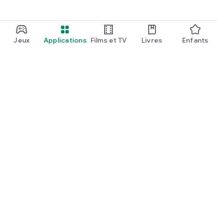
Jeux
Applications
Films et TV
Livres
Enfants
Google Play
Play Pass
Points Play
Cartes
En profiter
Modalités de remboursement