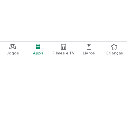
Jogos
Apps
Filmes e TV
Livros
Crianças
Google Play
Play Pass
Play Points
Vales de oferta