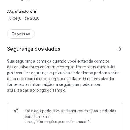
Tecnologia para rally
oferecendo precisão para os veteranos e facilidade para os
novatos.
Atualizado em
10 de jul. de 2026
Principais recursos:
- Navegação integrada ou por GPS
- Registro do datalogger GPS em segundo plano
Esportes
- Download automático da planilha.
- Sincronização de relógio oficial automático por GPS
Segurança dos dados
arrow_forward
- Tela de navegação totalmente configurável
- Importação de planilhas NBP
Sua segurança começa quando você entende como os
- Envio do GPS datalogger para apuração de resultados de
desenvolvedores coletam e compartilham seus dados. As
forma segura.
práticas de segurança e privacidade de dados podem variar
- Navegação totalmente offline.
de acordo com o uso, a região e a idade. O desenvolvedor
- Fichas de passagem e resultados das provas direto no app.
forneceu as informações a seguir, que podem ser
atualizadas ao longo do tempo.
Dados coletados pelo app:
- Para meios de contato e autenticação dos usuários, são
coletados o nome e e-mail do usuário.
- Para navegação e cálculo dos resultados das provas, são
Este app pode compartilhar estes tipos de dados
coletados os dados de localização precisa do dispositivo, de
com terceiros
forma contínua, em segundo plano. Esses dados são
Local, Informações pessoais e mais 2
enviados para o servidor do Kraken ao fim das provas na