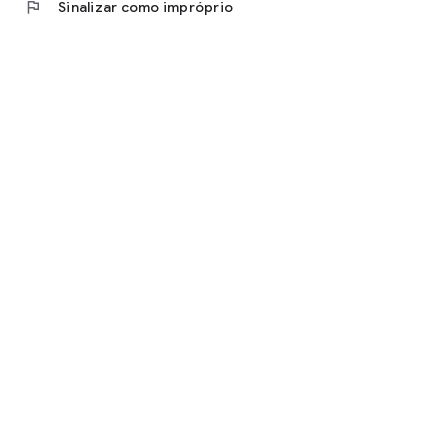
flag
Sinalizar como impróprio