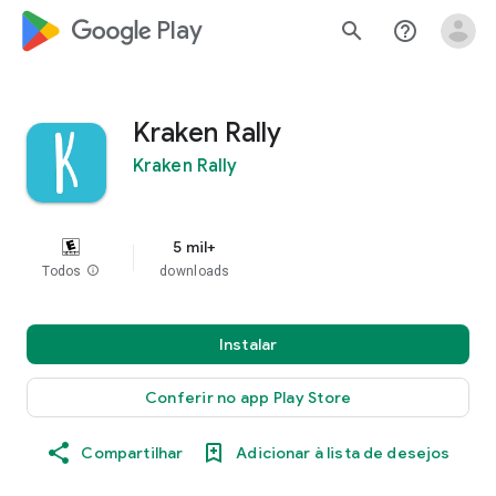
google_logo Play
search
help_outline
Kraken Rally
Kraken Rally
5 mil+
Todos
info
downloads
Instalar
Conferir no app Play Store
Compartilhar
Adicionar à lista de desejos