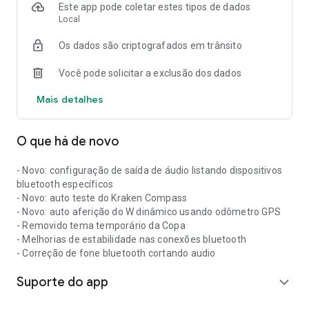
forma de um Datalogger.
Este app pode coletar estes tipos de dados
- O Kraken Rally não funciona como rastreador, ou seja, não
Local
compartilha a localização do dispositivo em tempo real.
Os dados são criptografados em trânsito
Você pode solicitar a exclusão dos dados
Mais detalhes
O que há de novo
- Novo: configuração de saída de áudio listando dispositivos
bluetooth específicos
- Novo: auto teste do Kraken Compass
- Novo: auto aferição do W dinâmico usando odômetro GPS
- Removido tema temporário da Copa
- Melhorias de estabilidade nas conexões bluetooth
- Correção de fone bluetooth cortando audio
Suporte do app
expand_more