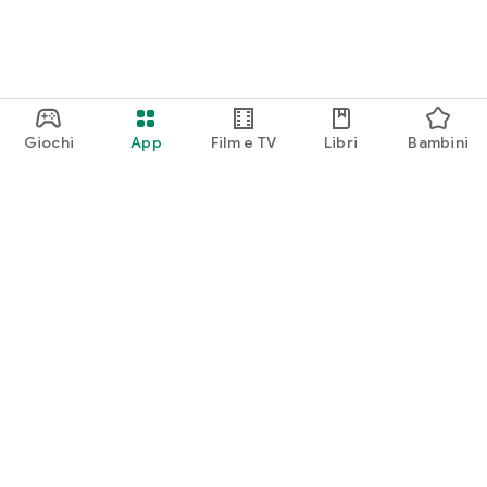
Giochi
App
Film e TV
Libri
Bambini
Google Play
Play Pass
Play Points
Carte regalo
Utilizza