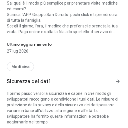
Sai qual è il modo più semplice per prenotare visite mediche
ed esami?
Scarica l’APP Gruppo San Donato: pochi click e ti prendi cura
di tutta la famiglia.
Scegli il giorno, l’ora, il medico che preferisci e prenota la tua
visita. Paga online e salta la fila allo sportello: il servizio di
Prenota visite mediche ed esami per tutta la famiglia in pochi clic
prenotazione GSD è disponibile 24 ore su 24, 7 giorni su 7.
Con l’APP Gruppo San Donato prenoti visite mediche ed
Ultimo aggiornamento
esami direttamente dal tuo smartphone o dal tablet.
27 lug 2026
1. Scegli la visita specialistica o l’esame clinico-diagnostico.
Tramite l’APP Gruppo San Donato hai libero accesso alle
agende-appuntamenti e puoi consultare la disponibilità delle
Medicina
visite in regime di solvenza nella struttura GSD più vicina.
2. Seleziona la data e l’orario della visita o dell’esame clinico-
Sicurezza dei dati
arrow_forward
diagnostico. Puoi scegliere il giorno e l’ora più adatti alle tue
esigenze.
Il primo passo verso la sicurezza è capire in che modo gli
3. Scegli il medico con cui effettuare la prestazione.
sviluppatori raccolgono e condividono i tuoi dati. Le misure di
4. Visualizza il costo della visita o dell’esame.
protezione della privacy e della sicurezza dei dati possono
5. Paga direttamente dall’app in tutta sicurezza e velocità.
variare in base all'utilizzo, alla regione e all'età. Lo
6. Prenditi cura di chi ami. Con un solo account potrai
sviluppatore ha fornito queste informazioni e potrebbe
prenotare visite ed esami per i tuoi familiari, anche se
aggiornarle nel tempo.
minorenni.