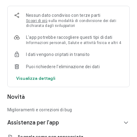
Hai confermato la tua visita medica o il tuo esame? Salva
l’appuntamento in agenda, potrai gestire o disdire le
prenotazioni in base alle tue necessità.
Nessun dato condiviso con terze parti
La Salute a portata di mano. Scarica l’APP Gruppo San
Scopri di più
sulla modalità di condivisione dei dati
Donato.
dichiarata dagli sviluppatori
L'app potrebbe raccogliere questi tipi di dati
Dichiarazione di accessibilità:
Informazioni personali, Salute e attività fisica e altri 4
https://webappgsd.grupposandonato.it/accessibility
I dati vengono criptati in transito
Puoi richiedere l'eliminazione dei dati
Visualizza dettagli
Novità
Miglioramenti e correzioni di bug
Assistenza per l'app
expand_more
flag
Segnala come non appropriata