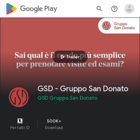
google_logo Play
search
help_outline
play_arrow
Trailer
GSD - Gruppo San Donato
GSD Gruppo San Donato
500K+
Per tutti
info
Download