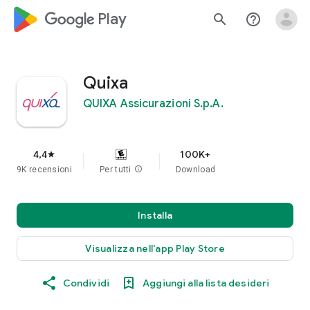
google_logo Play
search
help_outline
Quixa
QUIXA Assicurazioni S.p.A.
4,4
100K+
star
9K recensioni
Per tutti
info
Download
Installa
Visualizza nell'app Play Store
Condividi
Aggiungi alla lista desideri