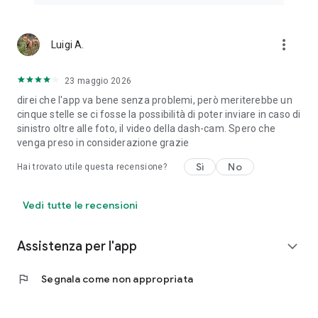
more_vert
Luigi A.
23 maggio 2026
direi che l'app va bene senza problemi, però meriterebbe un
cinque stelle se ci fosse la possibilità di poter inviare in caso di
sinistro oltre alle foto, il video della dash-cam. Spero che
venga preso in considerazione grazie
Sì
No
Hai trovato utile questa recensione?
Vedi tutte le recensioni
Assistenza per l'app
expand_more
flag
Segnala come non appropriata