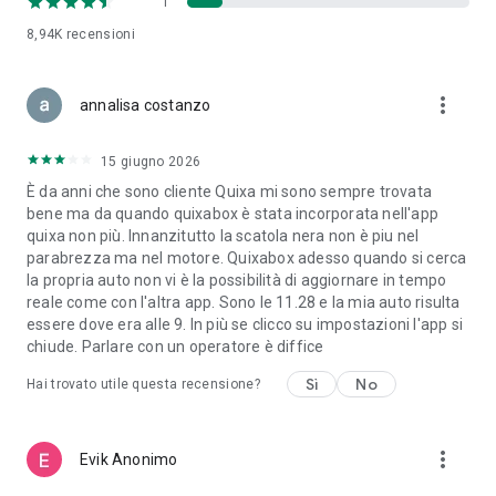
1
8,94K
recensioni
more_vert
annalisa costanzo
15 giugno 2026
È da anni che sono cliente Quixa mi sono sempre trovata
bene ma da quando quixabox è stata incorporata nell'app
quixa non più. Innanzitutto la scatola nera non è piu nel
parabrezza ma nel motore. Quixabox adesso quando si cerca
la propria auto non vi è la possibilità di aggiornare in tempo
reale come con l'altra app. Sono le 11.28 e la mia auto risulta
essere dove era alle 9. In più se clicco su impostazioni l'app si
chiude. Parlare con un operatore è diffice
Sì
No
Hai trovato utile questa recensione?
more_vert
Evik Anonimo