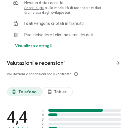
premiante al momento del rinnovo.
Nessun dato raccolto
- Usa il tuo smartphone come un sensore con Out&Safe:
Scopri di più
sulla modalità di raccolta dei dati
dichiarata dagli sviluppatori
resta connesso con il tuo smartphone, monitora l’impatto
ambientale e migliora il tuo stile di guida.
I dati vengono criptati in transito
Scarica ora la nuova Quixa App e scopri come è semplice
Puoi richiedere l'eliminazione dei dati
avere tutto sotto controllo con un solo tocco!
Visualizza dettagli
Valutazioni e recensioni
arrow_forward
Valutazioni e recensioni sono verificate
info_outline
Telefono
Tablet
phone_android
tablet_android
4,4
5
4
3
2