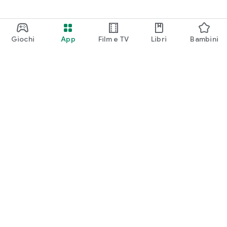
Giochi
App
Film e TV
Libri
Bambini
Google Play
Play Pass
Play Points
Carte regalo
Utilizza
Norme sui rimborsi