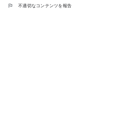
メイ CV:上田麗奈
flag
不適切なコンテンツを報告
ノーラ CV:伊藤未来
アウラ CV:佐倉薫
トヨタマヒメ CV:愛美
ペトラ CV:鈴代紗弓
ミクモ CV:伊藤彩沙
アトラス CV:鬼頭明里
ポセイドン CV:久保ユリカ
アテナ CV:近藤玲奈
ヨルム CV:喜多村英梨
クーロン CV:花井美春
ムラクモ CV:野口瑠璃子
ケルベル CV:芹澤優
プリム CV:田村ゆかり
オウカ CV:鈴木愛奈
ホウライ CV:日笠陽子
ランブル CV:久保田美夢
セイゲツ CV:岡咲美保
ミネア CV:木野日菜
メル CV:青山吉能
イズモ CV:田所あずさ
アルセリーナ・ドラグネス・セリオフィア CV:諸星すみれ