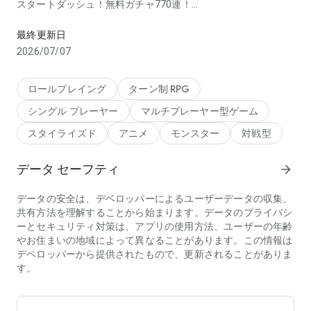
スタートダッシュ！無料ガチャ770連！
モンスターを集め、育てる 仲間と楽しむ王道RPG 毎日無料11連
今ならプレイ開始から7日間、毎日11連ガチャが10回無料！
さらに毎日、最高レアのモンスターが手に入るチャンス！
最終更新日
2026/07/07
【ゲームの説明】
モンスターを育成して全国のプレイヤーと対戦！
仲間を集めてギルドを結成！強敵に挑もう！
ロールプレイング
ターン制 RPG
やりこみ要素満載の対戦型モンスターRPG！
シングル プレーヤー
マルチプレーヤー型ゲーム
さあ、今すぐ出会いと冒険の世界へ旅立とう！
スタイライズド
アニメ
モンスター
対戦型
【ゲームの特徴】
◆簡単操作で本格バトル！
データ セーフティ
arrow_forward
・シンプルなボタン操作で楽しめる！ターン制の王道コマンド
バトルRPG！
・放置でOK！らくらくオートバトルも可能！
データの安全は、デベロッパーによるユーザーデータの収集、
共有方法を理解することから始まります。データのプライバシ
◆1人でもみんなでも楽しめる！
ーとセキュリティ対策は、アプリの使用方法、ユーザーの年齢
・育成したモンスターを全国のプレイヤーと対戦させよう！
やお住まいの地域によって異なることがあります。この情報は
・友達やゲームで出会った仲間とギルドを結成！力を合わせて
デベロッパーから提供されたもので、更新されることがありま
強敵に立ち向かえ！
す。
・周回クエストや力試しクエストなど、ソロでもギルドでも楽
しめるコンテンツがいっぱい！