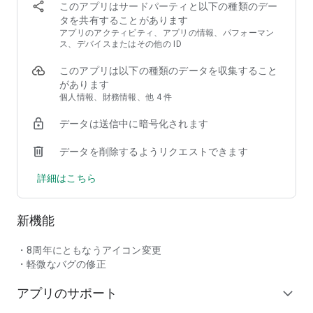
このアプリはサードパーティと以下の種類のデー
◆ギルドで対戦【10人vs10人】の協力プレイ！
タを共有することがあります
・リアルタイムで行われる白熱のギルドバトル！
アプリのアクティビティ、アプリの情報、パフォーマン
・バトル中もチャットで連携！協力プレイで強敵を打ち破れ！
ス、デバイスまたはその他の ID
・公式戦も随時開催！
このアプリは以下の種類のデータを収集すること
◆アバターの着替えは自由自在！
があります
・顔や髪型、服装や背景などいつでも自由に着せ替え可能！
個人情報、財務情報、他 4 件
・自分好みの見た目に着替えて冒険に出よう！
データは送信中に暗号化されます
◆個性あふれるモンスターがいっぱい！
データを削除するようリクエストできます
・愛嬌のあるスライムやかっこいいドラゴン、可愛らしい妖精
や美しい精霊など、個性豊かなモンスターがいっぱい！
詳細はこちら
・お気に入りのモンスターを育成して"最強パーティ"を作ろ
う！
新機能
◆豪華声優陣による共演
マオ CV:高野麻里佳
メギストス CV:小松未可子
・8周年にともなうアイコン変更
諸葛孔明 CV:長縄まりあ
・軽微なバグの修正
趙雲 CV:高田憂希
アプリのサポート
関羽 CV:徳井青空
expand_more
カプリス CV:森高奈津美