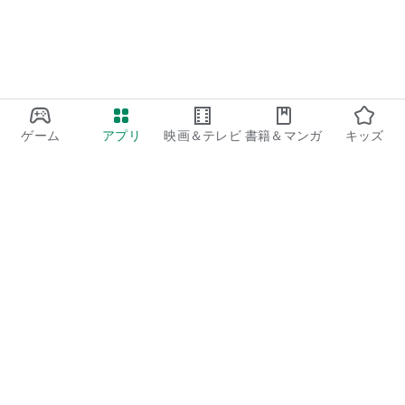
エルフィナ CV:富田美憂
◆お問い合わせ
ゲームに関する不具合や、その他お問い合わせは下記よりお願
いいたします。
mmon-support@ex-corp.co.jp
◆『ミリオンモンスター』はこんな方にオススメ！
ゲーム
アプリ
映画＆テレビ
書籍＆マンガ
キッズ
・ターン制コマンドバトルの王道RPGが昔から好き
・ギルドの仲間と協力プレイで挑み、一緒に勝利したい
・美少女育成ゲームやモンスター育成ゲームなど、色々な育成
ゲームを試してみたい
・放置RPG要素もあって、簡単に楽しめる縦画面ゲームで遊び
たい
・ロールプレイングゲームの中でも、無料でガチャ要素も楽し
めるRPGをプレイしたい
Google Play
・新規限定、ガチャ無料の特典付きゲームを探している
Play Pass
・ギルドがあるゲームで友達と協力プレイを楽しみたい
・人気アニメと多数コラボしているソシャゲで遊びたい
Play Points
・モンスターと戦うゲームでお気に入りのモンスターを戦わせ
たい
ギフトカード
・縦画面ゲームの中でもオートプレイなど、誰でも楽しめる簡
コードを利用
単RPGを探している