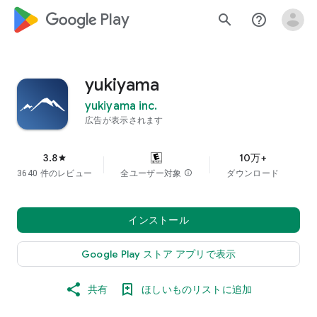
google_logo Play
search
help_outline
yukiyama
yukiyama inc.
広告が表示されます
3.8
10万+
star
3640 件のレビュー
全ユーザー対象
info
ダウンロード
インストール
Google Play ストア アプリで表示
共有
ほしいものリストに追加