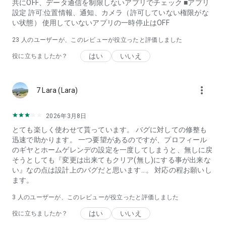
共にOFF、データ通信を制限しないアプリでチェック ■アプリ
設定 許可:位置情報、通知、カメラ（許可していない権限がな
▲滑り終わった後は…
い状態） 使用していないアプリの一時停止はOFF
「思い出をシェアして新たなつながりを」
23
人のユーザーが、このレビューが役立ったと評価しました
滑走が終わった後は「チェックアウト」を行い、滑走データを
はい
いいえ
メモや写真で彩り、タイムラインに公開しましょう！ その日
役に立ちましたか？
のデータや公開した思い出の場所、一緒に滑った友達が記録さ
れ、マイページの滑走記録から振り返ることが出来ます。
また、写真やデータ、滑走データ 動画で出力すれば他SNSにも
more_vert
7 Lara (‪Lara‬)
スマートにシェアが可能。
同じ趣味を持つユーザー達でyukiyama内で繋がっていれば、
さらにスキー・スノーボードが楽しくなります！
2026年3月8日
とても楽しく使わせて貰っています。 バグに対しての修整も
迅速で助かります。 一つ要望があるのですが、プロフィール
▲今後の拡張について
のギヤとホームゲレンデの設定を一度してしまうと、無しに戻
現在、yukiyamaの機能をフルで使えるスキー場は大型リゾー
そうとしても『変更は出来てもクリア(無し)にする事が出来な
トを中心とする約80スキー場ですが、常時スキー場を追加して
い』なの点は設計上のバグだと思います…。 対応の程お願いし
いく予定です。
ます。
また様々なオンラインイベントやデータ集積、コミュニケーシ
ョンツールなど、ユーザーの希望を取り入れながら機能拡張し
3
人のユーザーが、このレビューが役立ったと評価しました
ていきますので、たくさんのご意見・ご要望をお待ちしていま
はい
いいえ
役に立ちましたか？
す。