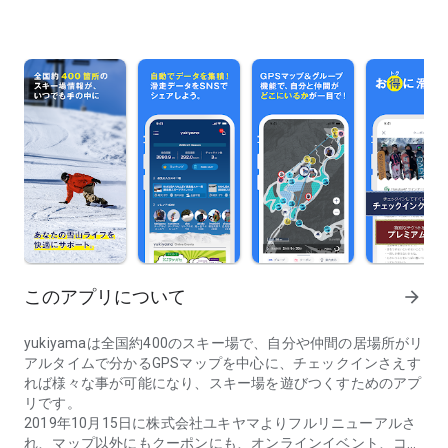
このアプリについて
arrow_forward
yukiyamaは全国約400のスキー場で、自分や仲間の居場所がリ
アルタイムで分かるGPSマップを中心に、チェックインさえす
れば様々な事が可能になり、スキー場を遊びつくすためのアプ
リです。
2019年10月15日に株式会社ユキヤマよりフルリニューアルさ
れ、マップ以外にもクーポンにも、オンラインイベント、コミ