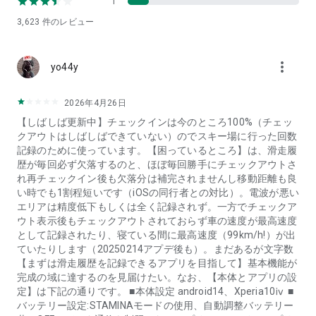
1
ランチセットなどの割引でお得に滑りましょう。
3,623
件のレビュー
使い方は簡単で、クーポンをチケットカウンターで提示するだ
けです！
more_vert
yo44y
④滑走データ記録
チェックイン後に移動を行うと、移動距離・最高速度・消費カ
ロリーなどをアプリが自動で集積​​。そして滑り終わった後に
2026年4月26日
「チェックアウト」をする事で全てのデータをメモや写真とと
【しばしば更新中】チェックインは今のところ100%（チェッ
もに滑走データとして記録。さらにはタイムライン公開にする
クアウトはしばしばできていない）のでスキー場に行った回数
ことで仲間達と思い出をシェアする事が出来ます！
記録のために使っています。【困っているところ】は、滑走履
※yukiyamaは滑走データ記録を可能にするために、アプリが
歴が毎回必ず欠落するのと、ほぼ毎回勝手にチェックアウトさ
バックグラウンドの場合も位置情報を収集します。
れ再チェックイン後も欠落分は補完されませんし移動距離も良
い時でも1割程短いです（iOSの同行者との対比）。電波が悪い
⑤オンラインイベント
エリアは精度低下もしくは全く記録されず。一方でチェックア
yukiyamaやスキー場が企画するオンラインイベントがシーズ
ウト表示後もチェックアウトされておらず車の速度が最高速度
ン中に多数開催！
として記録されたり、寝ている間に最高速度（99km/h!）が出
「チェックイン」するだけで自動的にイベントに参加する事が
ていたりします（20250214アプデ後も）。まだあるが文字数
出来、賞に当選すれば素敵なyukiyamaからのプレゼントやス
【まずは滑走履歴を記録できるアプリを目指して】基本機能が
キー場で使うことのできるプレチケ(プレミアムチケット)が届
完成の域に達するのを見届けたい。なお、【本体とアプリの設
くかも！？
定】は下記の通りです。 ■本体設定 android14、Xperia10ⅳ ■
賞を狙って滑るのも楽しみ方の1つです！
バッテリー設定:STAMINAモードの使用、自動調整バッテリー