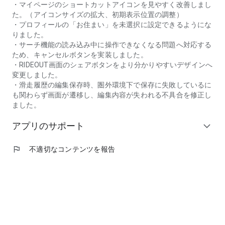
・マイページのショートカットアイコンを見やすく改善しまし
た。（アイコンサイズの拡大、初期表示位置の調整）
・プロフィールの「お住まい」を未選択に設定できるようにな
りました。
・サーチ機能の読み込み中に操作できなくなる問題へ対応する
ため、キャンセルボタンを実装しました。
・RIDEOUT画面のシェアボタンをより分かりやすいデザインへ
変更しました。
・滑走履歴の編集保存時、圏外環境下で保存に失敗しているに
も関わらず画面が遷移し、編集内容が失われる不具合を修正し
ました。
アプリのサポート
expand_more
flag
不適切なコンテンツを報告