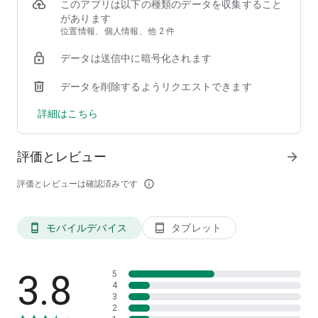
このアプリは以下の種類のデータを収集すること
があります
▲現地での楽しみ
位置情報、個人情報、他 2 件
「チェックインで様々な機能が使用可能！」
データは送信中に暗号化されます
使い方は簡単！
スキー場に着いたらまずは「チェックイン」。
データを削除するようリクエストできます
すると、様々な機能を使うことが可能となります。
詳細はこちら
①GPSマップ機能
・スキー場内で自分の位置が簡単にわかる機能です。現在地マ
ップにはスキー場の施設なども表示されていて、初めてのスキ
評価とレビュー
arrow_forward
ー場でもまるでローカルのように楽しむことができます。
評価とレビューは確認済みです
info_outline
②グループ機能
・一緒に来た仲間とグループを作成すると、仲間と位置情報共
有がリアルタイムで進行します。
モバイルデバイス
タブレット
phone_android
tablet_android
これでぐれる心配がなくなり、待ち合わせも簡単！
皆で思い出の場所をメッセージもできるので、滑り終わった後
に見返してワイワイしましょう。
3.8
5
4
③チェックインクーポン
3
スキー場によっては「チェックイン」する事で使える「チェッ
2
クインクーポン」が利用可能に！