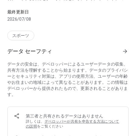
yukiyamaは、プロスノーボーダー岡本圭司さん監修、スノー
ュニケーション機能、ランキング、滑走データ記録など、滑る
以外にも色んな楽しみ方が出来るアプリに生まれ変わりまし
最終更新日
た。
2026/07/08
yukiyamaであなたの雪山ライフをさらに素敵なものにしてみ
ませんか？
スポーツ
▲滑りに行く前には！
データ セーフティ
arrow_forward
「全国約400スキー場情報がこの手に」
データの安全は、デベロッパーによるユーザーデータの収集、
全国約400箇所のスキー場を網羅しており、天気・気温・積雪
共有方法を理解することから始まります。データのプライバシ
量・雪質などの情報をリアルタイムでキャッチできます。 ス
ーとセキュリティ対策は、アプリの使用方法、ユーザーの年齢
キー場の特長やコース詳細お得なリフト券情報などを楽しむた
やお住まいの地域によって異なることがあります。この情報は
めの情報も簡単に取得可能です。
デベロッパーから提供されたもので、更新されることがありま
また、行きたい希望からスキー場を検索することも可能で、あ
す。
なたの要望に近いスキー場を検索することができます、好きな
スキー場をお気に入りに設定すると、そのスキー場からのみお
得な割引情報やイベントなどのPUSH通知を受け取ることも可
能に！
第三者と共有されるデータはありません
全国の中から自分たちのスキー・スノーボードライフにぴった
詳しくは、
デベロッパーが共有を申告する方法について
しのぴったしのスキー場を探しましょう！
の説明
をご覧ください