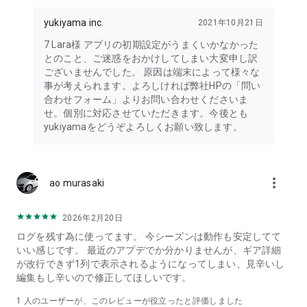
雪山を愛する皆でこれからの新しいスキー場を作って行きまし
ょう！
yukiyama inc.
2021年10月21日
7 Lara様 アプリの初期設定がうまくいかなかった
免責事項
とのこと、ご迷惑をおかけしてしまい大変申し訳
・本アプリはスキー場での位置情報取得時に、バックグラウン
ございませんでした。 原因は端末によって様々な
ドでGPSを利用します。バックグラウンドでのGPSの継続的な
事が考えられます。よろしければ弊社HPの「問い
使用はバッテリー寿命を減少させる可能性があります。ご了承
合わせフォーム」よりお問い合わせくださいま
ください。
せ。個別に対応させていただきます。今後とも
yukiyamaをどうぞよろしくお願い致します。
more_vert
ao murasaki
2026年2月20日
ログを残す為に使ってます。 今シーズンは動作も安定してて
いい感じです。 最近のアプデでか分かりませんが、ギア詳細
が改行できず1列で表示されるようになってしまい、見辛いし
編集もし辛いので修正してほしいです。
1 人のユーザーが、このレビューが役立ったと評価しました