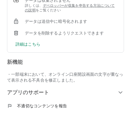
データは収集されません
・外貨建てMMF
詳しくは、
デベロッパーが収集を申告する方法について
・債券
の説明
をご覧ください
・おまかせ運用（ON COMPASS、マネックスアドバイザー）
・一般NISA、つみたてNISA
データは送信中に暗号化されます
※1 一部の情報は、ログインしなくてもご利用できます。
※2 ログインしなくてもご利用できます。
データを削除するようリクエストできます
※3 iDeCo、FX、先物オプション、米国株、中国株、マネッ
クス・ゴールドなどもご利用いただけますが、PCビューでの
詳細はこちら
提供となります。
■提供会社
マネックス証券株式会社
新機能
金融商品取引業者 関東財務局長(金商)第165号
https://www.fsa.go.jp/menkyo/menkyoj/kinyushohin.pdf
・一部端末において、オンライン口座開設画面の文字が重なっ
て表示される不具合を修正しました。
マネックス証券株式会社は以下の協会に加入しています。
日本証券業協会
アプリのサポート
expand_more
http://www.jsda.or.jp/kyoukaiin/kyoukaiin/kaiin/02.html
一般社団法人 第二種金融商品取引業協会
flag
不適切なコンテンツを報告
https://www.t2fifa.or.jp/meibo/index.html
一般社団法人 金融先物取引業協会
https://www.ffaj.or.jp/members/register/member_list/#membe
一般社団法人 日本暗号資産等取引業協会
https://jvcea.or.jp/member/