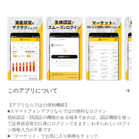
このアプリについて
arrow_forward
【アプリならではの便利機能】
■スマートフォンアプリならではの便利なログイン
指紋認証・顔認証の機能がある端末であれば、認証機能を使っ
て証券総合取引口座にログインできます。わずらわしいログイ
ン情報入力が不要です。
■「マーケット」でお気に入り銘柄をチェック