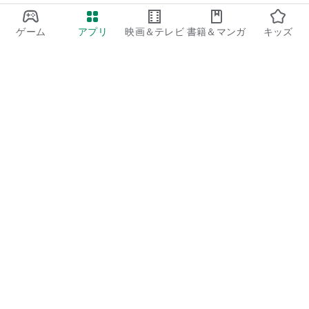
ゲーム
アプリ
映画＆テレビ
書籍＆マンガ
キッズ
Google Play
Play Pass
Play Points
ギフトカード
コードを利用
払い戻しに関するポリシー
子ども、家族