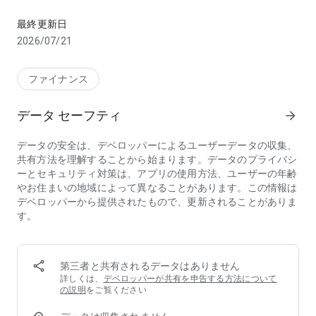
マネックス証券のウェブサイトが快適に利用できるアプリです。 
旧「ホーム」は「マーケット」に変更しました。新しくなった
マーケットボードでお気に入りの銘柄や指数を素早くチェック
最終更新日
できます。
2026/07/21
■あなたの資産状況をサクサク確認できる資産機能
資産の推移、配当金や貸株金利を含めた損益、ポートフォリオ
の評価を確認頂けます。
ファイナンス
■メニューを自由にカスタマイズ
株式取引、信用取引、投資信託などの取引、マーケット情報
データ セーフティ
arrow_forward
や、市況レポート、保有残高の確認や、入出金など多数のメニ
ューをご用意しています。
データの安全は、デベロッパーによるユーザーデータの収集、
よく使う機能をお気に入りに登録することで、スムーズにアク
共有方法を理解することから始まります。データのプライバシ
セスできます。
ーとセキュリティ対策は、アプリの使用方法、ユーザーの年齢
【アプリで利用できる機能】
やお住まいの地域によって異なることがあります。この情報は
・マーケット情報（国内・海外市況、為替情報、株価、チャー
デベロッパーから提供されたもので、更新されることがありま
ト、ニュース等） ※1
す。
・市況レポート ※2
・保有残高・口座管理
・資産管理サポート（MONEX VISION、MONEX VIEW β）
・入出金
第三者と共有されるデータはありません
・国内株式、国内ETF、新規公開（IPO）
詳しくは、
デベロッパーが共有を申告する方法について
・信用取引
の説明
をご覧ください
・投資信託、投信つみたて