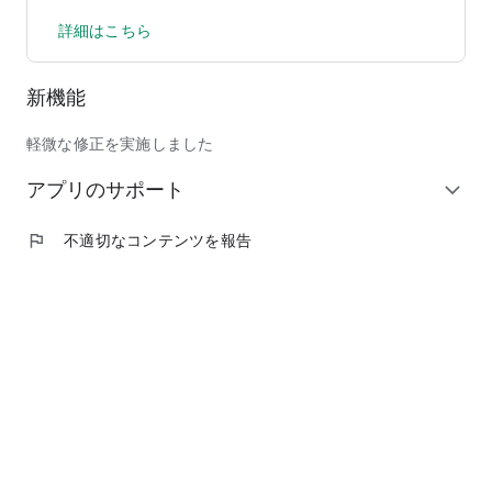
「モバイルチョイス」なら業務用通話の料金が会社へ一括請求
詳細はこちら
になり、 煩雑な精算作業から解放される上、個人の通話明細
を見られることもありません。
新機能
■メリット3 通話料のコスト管理が容易になります。
「モバイルチョイス」なら、実際の通話料のみの負担なので、
軽微な修正を実施しました
通話料のコスト管理が容易になります。
また、会社から毎月一定額を社用通話料として支給する場合に
アプリのサポート
expand_more
比べ 、使用頻度の差による不公平感を解消できます。
flag
不適切なコンテンツを報告
■メリット4 利用時間、利用金額の制限が可能。不正利用の心
配も不要です。
基本機能として「利用時間制限」や「利用金額制限」がありま
す。発信される携帯電話番号の認証を行いますので、不正利用
の心配もありません。
■メリット5 BCP対策にも有効。災害・緊急時の備えにモバイ
ルチョイス！
万が一の災害時、予め社員全員の携帯電話をモバイルチョイス
に登録しておけば、 社員が出社困難な場合や会社の固定電話
がダウンしてしまった場合でも、 個人の携帯電話をビジネス
用としてそのまま利用することができます。