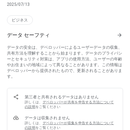
Step2 一覧画面から電話をかける相手をタップします。
2025/07/13
Step3 電話番号をタップして発信します。
----------------------------------------
ビジネス
モバイルチョイス/モバイルチョイス050とは
----------------------------------------
データ セーフティ
arrow_forward
社員個人の携帯電話を ビジネス用としてもご活用いただける
ようにできるサービスです。 ビジネス用の相手先電話番号の
データの安全は、デベロッパーによるユーザーデータの収集、
前に6ケタの番号を付けるだけで、 仕事用にかけた料金を会社
共有方法を理解することから始まります。データのプライバシ
に一括請求することができます。
ーとセキュリティ対策は、アプリの使用方法、ユーザーの年齢
やお住まいの地域によって異なることがあります。この情報は
■メリット1 社員への携帯電話の貸与は不要！基本料金が無料
デベロッパーから提供されたもので、更新されることがありま
でコスト削減に！
す。
社員個人の携帯電話を仕事用・プライベート用で使い分けるこ
とができるので、 社員への携帯貸与が不要。
基本料等のコストの削減が可能です。 社員は携帯電話を2台持
ち歩く必要もなくなります。
第三者と共有されるデータはありません
詳しくは、
デベロッパーが共有を申告する方法について
■メリット2 一括請求により、煩雑な精算作業から解放されま
の説明
をご覧ください
す！
データは収集されません
社員個人の携帯電話をビジネス用として利用している場合で
詳しくは、
デベロッパーが収集を申告する方法について
も、 利用明細から業務用の通話料金だけを割り出して計算す
の説明
をご覧ください
る必要はありません！