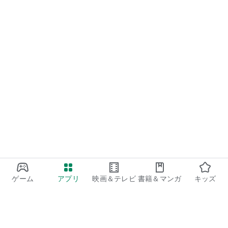
----------------------------------------
モバイル通話録音サービスとは
----------------------------------------
・本サービスの契約回線には「050」から始まる番号が付与さ
れます。
・本サービスの契約回線からの発信時、「0037-690」を付与
して発信することで、「050」から始まる番号を相手に通知し
通話内容を録音します。また、その「050」番号へ相手先が発
信した際、本サービスの契約回線に着信し、通話内容を録音し
ます。
※スマートフォンアプリと、よりセキュリティが高くクラウ
ド上で電話帳管理が出来る「クラウド電話帳」（無料サービ
ス）を準備中です。どちらも自動的に「0037-690」をダイヤ
ルすることができます。
・通話相手先が応答した際に発着信双方に通話の録音を通知す
るガイダンスが流れます。
ゲーム
アプリ
映画＆テレビ
書籍＆マンガ
キッズ
・録音された通話内容は音声ファイル化してお客様指定のサー
バなどへ送信されます。
・音声ファイルはお客様指定のサーバなどに送信完了後、楽天
モバイルの設備から削除されます。