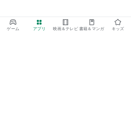
ゲーム
アプリ
映画＆テレビ
書籍＆マンガ
キッズ
Google Play
Play Pass
Play Points
ギフトカード
コードを利用
払い戻しに関するポリシー