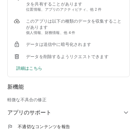
★オシャレを楽しもう！★
タを共有することがあります
1000万通り以上の組み合わせのアバターでオシャレに着飾ろ
位置情報、アプリのアクティビティ、他 2 件
う！
このアプリは以下の種類のデータを収集すること
「見た目用装備」で強さを捨てることなく好きなだけオシャレ
があります
を楽しめる！！
個人情報、財務情報、他 4 件
強さだけじゃない！オシャレでもライバルに差をつけよう！
データは送信中に暗号化されます
☆白熱の「隊抗戦」で盛り上がろう☆
部隊VS部隊の「隊抗戦」で仲間と共にテッペンを目指せ！
データを削除するようリクエストできます
最大10人でチームを組む「部隊」システム！
より強い「部隊」を決めるべく毎日行われる「隊抗戦」では、
詳細はこちら
仲間との連携が勝利のカギ！
みんなで力を合わせて勝利を掴み取れ！！
仲間との絆を深めて最強の部隊を目指そう！
新機能
★てんこ盛りな育成要素★
軽微な不具合の修正
力になってくれる戦友には育成要素が満載！
戦略に合わせて戦友を育成しよう！
アプリのサポート
expand_more
☆豊富なコミュニケーション機能☆
気の合う仲間との個人チャットや絆を深める部隊チャット！
flag
不適切なコンテンツを報告
みんなでわいわい楽しめる雑談掲示板も！！