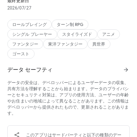
最終更新日
女たちがいた…
2026/07/27
【ゲームの特徴】
ロールプレイング
ターン制 RPG
シングル プレーヤー
スタイライズド
アニメ
☆あの三国志の武将たちが大暴れ！？☆
三国志時代に活躍した『あの武将たち』があらたな世界で大暴
ファンタジー
東洋ファンタジー
異世界
れ！？
ゴースト
劉備、曹操、孫権などなど、個性的なキャラクターたちと『戦
友』になろう！
データ セーフティ
arrow_forward
★簡単＆本格的バトルシステム★
データの安全は、デベロッパーによるユーザーデータの収集、
シンプルな操作に加え、オートバトルも完備！
共有方法を理解することから始まります。データのプライバシ
三國ノ界で暴れる『鬼』に挑み退治しよう！！
ーとセキュリティ対策は、アプリの使用方法、ユーザーの年齢
やお住まいの地域によって異なることがあります。この情報は
☆たくさんの頼れる戦友を仲間にしよう☆
デベロッパーから提供されたもので、更新されることがありま
強力な鬼と戦うために頼れる戦友を仲間にしよう！
す。
個性溢れる戦友が様々な特技を使って一緒に戦ってくれる
ぞ！！
最大5人の戦友との共闘バトルを楽しもう！
このアプリはサードパーティと以下の種類のデー