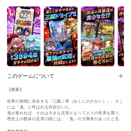
このゲームについて
arrow_forward
【概要】
世界の狭間に存在する『三國ノ界（みくにのさかい）』。そこ
には「鬼」と呼ばれる存在がいた。
鬼が暴れれば、それは大きな災害となって人々の世界を襲う。
歴史上の数多の災害の陰には、「鬼」の大襲来があったと言い
◆鬼熱キャンペーン開催中！今ならなんと新規登録で3594連（三
伝えられている。
そんな世界の狭間、三國ノ界で人知れず「鬼」と戦う勇敢な少