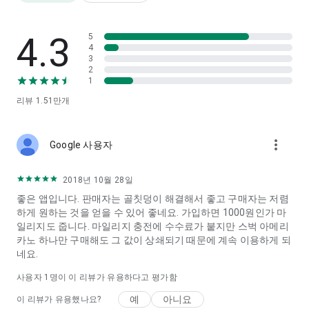
4.3
5
4
3
2
1
리뷰
1.51만
개
more_vert
Google 사용자
2018년 10월 28일
좋은 앱입니다. 판매자는 골칫덩이 해결해서 좋고 구매자는 저렴
하게 원하는 것을 얻을 수 있어 좋네요. 가입하면 1000원인가 마
일리지도 줍니다. 마일리지 충전에 수수료가 붙지만 스벅 아메리
카노 하나만 구매해도 그 값이 상쇄되기 때문에 계속 이용하게 되
네요.
사용자 1명이 이 리뷰가 유용하다고 평가함
예
아니요
이 리뷰가 유용했나요?