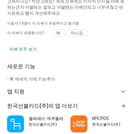
고쳐지나요? 저만그래요? 계속 오류에요 이미지 인식을 아예 못
하는건지 어떨때는 잘되고 어떨때는 아예안되고 너무귀찮고 번
거로워요 빨리 개선해주세요
사용자
10
명이 이 리뷰가 유용하다고 평가함
예
아니요
이 리뷰가 유용했나요?
리뷰 모두 보기
새로운 기능
- 톡 메세지 삭제 기능추가
앱 지원
expand_more
한국선불카드(주)의 앱 더보기
arrow_forward
올레패스: 제주올레 공식앱, 올레길
KPC POS
한국선불카드(주)
한국선불카드(주)