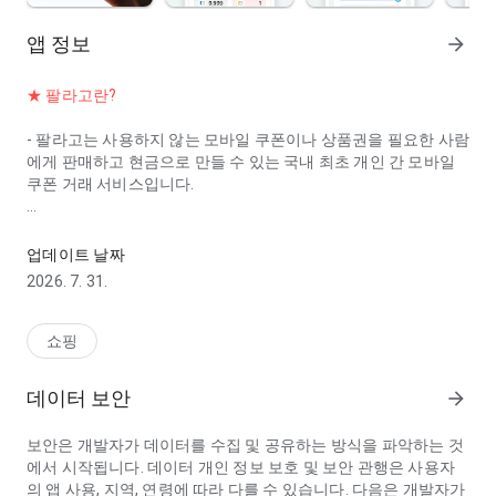
앱 정보
arrow_forward
★ 팔라고란?
- 팔라고는 사용하지 않는 모바일 쿠폰이나 상품권을 필요한 사람
에게 판매하고 현금으로 만들 수 있는 국내 최초 개인 간 모바일
쿠폰 거래 서비스입니다.
팔라고는 사용하지 않는 모바일 쿠폰이나 상품권을 팔고, 필요한 상품으
★ 안전한 거래장터 서비스
업데이트 날짜
- 거래장터에서 판매자를 믿을 수 있을지 고민하지 마세요 팔라고
2026. 7. 31.
는 개인 간 거래 시 결제금액을 구매자의 구매확정 전까지 판매자
에게 지급하지 않으므로 안심하고 이용할 수 있습니다.
쇼핑
★ 모바일 쿠폰 거래를 위한 전용 채팅 서비스
데이터 보안
arrow_forward
- 팔라고의 채팅 서비스 '팔라고 톡'은 쿠폰 번호 보관함 전송, 판
매 가격 조정하기, 사기 정보 조회 등 모바일 쿠폰거래에 특화된
보안은 개발자가 데이터를 수집 및 공유하는 방식을 파악하는 것
각종 편리한 기능을 제공합니다.
에서 시작됩니다. 데이터 개인 정보 보호 및 보안 관행은 사용자
의 앱 사용, 지역, 연령에 따라 다를 수 있습니다. 다음은 개발자가
★ 마일리지 충전 및 출금 기능