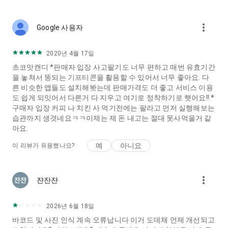
more_vert
Google 사용자
2020년 4월 17일
초코맛캔디 *판매자 입장 사고팔기도 너무 편하고 매번 유효기간
을 놓쳐서 똥되는 기프티콘을 활용할 수 있어서 너무 좋아요. 다
른 비슷한 앱들도 설치해봣는데 판매가격도 더 좋고 서비스 이용
도 쉽게 되잇어서 다른거 다 지우고 여기로 정착하기로 햇어요!! *
구매자 입장 커피 나 치킨 사 먹기전에는 팔라고 먼저 실행해보는
습관까지 생겻네요ㅋㅋ이제는 제 돈 내고는 절대 못사먹을거 같
아요.
예
아니요
이 리뷰가 유용했나요?
more_vert
쟌잔쟌
2026년 6월 18일
바코드 및 사진 인식 계속 오류납니다 이거 도데체 언제 개선되고