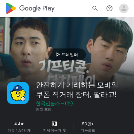
google_logo Play
search
help_outline
play_arrow
트레일러
안전하게 거래하는 모바일
쿠폰 직거래 장터, 팔라고!
한국선불카드(주)
광고 포함
4.4
50만+
star
리뷰 1.54만개
전체이용가
info
다운로드