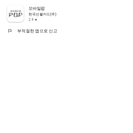
모바일팝
한국선불카드(주)
2.9
star
flag
부적절한 앱으로 신고