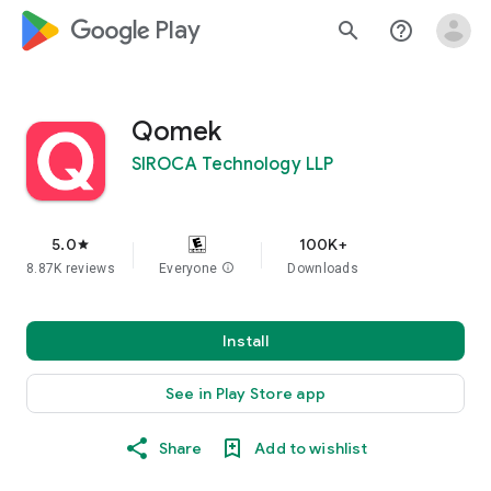
google_logo Play
search
help_outline
Qomek
SIROCA Technology LLP
5.0
100K+
star
8.87K reviews
Everyone
info
Downloads
Install
See in Play Store app
Share
Add to wishlist