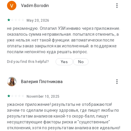
more_vert
Vadim Borodin
May 20, 2026
не рекомендую. Оплатил УЗИ инвиво через приложение.
оказалось сумма неправильная. попытался отменить, а
уже нельзя. нет такой функции. автоматически после
оплаты заказ закрылся как исполненный. в поддержке
послали непонятно куда решать вопрос.
Yes
No
Did you find this helpful?
more_vert
Валерия Плотникова
November 10, 2025
ужасное приложение! результаты не отображаются!
зачем-то сделали оценку здоровья, где пишут якобы по
результатам анализов какой-то скорр-балл, пишут
несуществующие факторы риска и "существенные"
отклонения, хотя по результатам анализа все идеально!