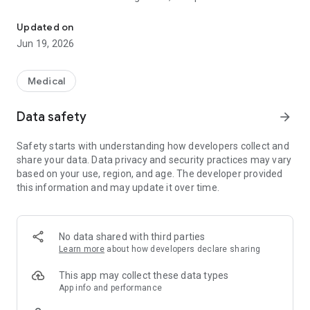
Qomek - Virtual Lab
sampling and compensation in case of unforeseen situations.
• Assess your health and receive recommendations to
Updated on
improve your well-being.
Jun 19, 2026
• Make an appointment at a medical center in your city,
without preliminary calls and expectations, including within
the framework of VHI.
Medical
• Get online consultation from leading medical specialists.
• Insure yourself against unforeseen events when traveling
Data safety
arrow_forward
abroad.
Safety starts with understanding how developers collect and
share your data. Data privacy and security practices may vary
Qomek is your medical assistant in one application.
based on your use, region, and age. The developer provided
this information and may update it over time.
Install Qomek and get access to the next generation of
medicine!
No data shared with third parties
Learn more
about how developers declare sharing
This app may collect these data types
App info and performance