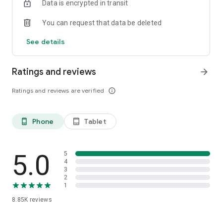
Data is encrypted in transit
You can request that data be deleted
See details
Ratings and reviews
arrow_forward
Ratings and reviews are verified
info_outline
Phone
Tablet
phone_android
tablet_android
5.0
5
4
3
2
1
8.85K
reviews