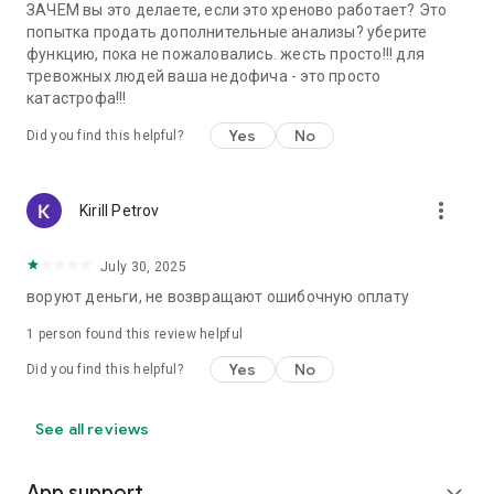
ЗАЧЕМ вы это делаете, если это хреново работает? Это
попытка продать дополнительные анализы? уберите
функцию, пока не пожаловались. жесть просто!!! для
тревожных людей ваша недофича - это просто
катастрофа!!!
Yes
No
Did you find this helpful?
more_vert
Kirill Petrov
July 30, 2025
воруют деньги, не возвращают ошибочную оплату
1 person found this review helpful
Yes
No
Did you find this helpful?
See all reviews
App support
expand_more