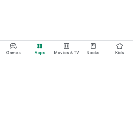
Games
Apps
Movies & TV
Books
Kids
Google Play
Play Pass
Play Points
Gift cards