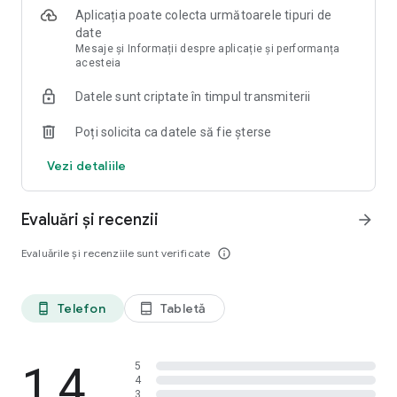
Aplicația poate colecta următoarele tipuri de
Korter.ro – o alegere convenabilă pentru complexurile
date
rezidențiale din România, Republica Moldova și alte țări.
Mesaje și Informații despre aplicație și performanța
Aşteptaţi în viitorul apropiat o mulțime de actualizări și
acesteia
noutăți pe Korter.ro.
Datele sunt criptate în timpul transmiterii
Descarcă aplicația chiar acum și nu ezita să ne trimiți sugestii!
Poți solicita ca datele să fie șterse
Vezi detaliile
Evaluări și recenzii
arrow_forward
Evaluările și recenziile sunt verificate
info_outline
Telefon
Tabletă
phone_android
tablet_android
1,4
5
4
3