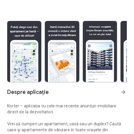
Despre aplicație
arrow_forward
Korter – aplicația cu cele mai recente anunțuri imobiliare
direct de la dezvoltatori.
Vrei să cumperi un apartament, casă sau un duplex? Caută
case și apartamente de vânzare în toate orașele din