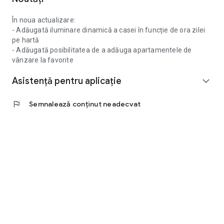
În noua actualizare:
- Adăugată iluminare dinamică a casei în funcție de ora zilei
pe hartă
- Adăugată posibilitatea de a adăuga apartamentele de
vânzare la favorite
Asistență pentru aplicație
expand_more
flag
Semnalează conținut neadecvat