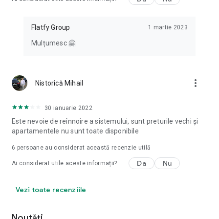
Flatfy Group
1 martie 2023
Mulțumesc 🤗
more_vert
Nistorică Mihail
30 ianuarie 2022
Este nevoie de reînnoire a sistemului, sunt preturile vechi și
apartamentele nu sunt toate disponibile
6
persoane au considerat această recenzie utilă
Da
Nu
Ai considerat utile aceste informații?
Vezi toate recenziile
Noutăți