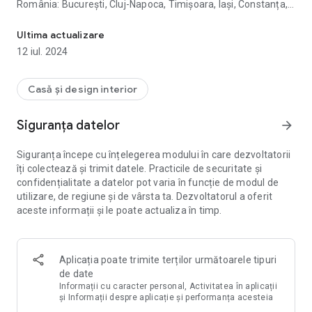
România: București, Cluj-Napoca, Timișoara, Iași, Constanța,
Apartamente noi de vânzare de la dezvoltator, imobiliare Bucureș
Iași, Brașov etc.
Ultima actualizare
Pe Korter.ro găseşti anunțuri imobiliare din toată țară.
12 iul. 2024
Deasemena avem oferte disponibile în Chișinău (Moldova).
PROFITĂ GRATUIT APLICAȚIA KORTER:
Casă și design interior
- Căutare personalizată. Explorați anunțuri imobiliare, care
corespund criteriilor dvs. utilizând numeroasele filtre
Siguranța datelor
arrow_forward
disponibile: după tip de locuința, zonă, sector, preț, an de
construcție, număr de camere etc.
Siguranța începe cu înțelegerea modului în care dezvoltatorii
- Informații complete și detalii despre ansamblurile
îți colectează și trimit datele. Practicile de securitate și
rezidențiale și apartamente. Pentru fiecare proiect vei găsi
confidențialitate a datelor pot varia în funcție de modul de
imagini și randări de înaltă calitate, etape dezvoltare, promoții
utilizare, de regiune și de vârsta ta. Dezvoltatorul a oferit
și oferte, informații despre dezvoltator imobiliar. Verificăm
aceste informații și le poate actualiza în timp.
personal toate detaliile astfel încât să poți lua o decizie
informată.
- Căutarea ușoară pe hartă. Dacă nu ești sigur de locația
proiectului, este ușor de verificat - oferim o vedere 3D pe
Aplicația poate trimite terților următoarele tipuri
hartă, pentru a înțelege mai bine locația și împrejurimile.
de date
- Favorite. Salvează rezultatele căutării în Favorite - astfel
Informații cu caracter personal, Activitatea în aplicații
încât să nu ratezi apartamentele preferate și casele ieftine.
și Informații despre aplicație și performanța acesteia