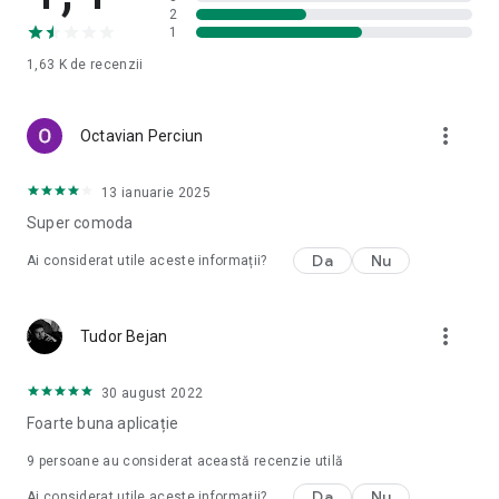
2
1
1,63 K
de recenzii
more_vert
Octavian Perciun
13 ianuarie 2025
Super comoda
Da
Nu
Ai considerat utile aceste informații?
more_vert
Tudor Bejan
30 august 2022
Foarte buna aplicație
9
persoane au considerat această recenzie utilă
Da
Nu
Ai considerat utile aceste informații?