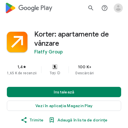
google_logo Play
search
help_outline
Korter: apartamente de
vânzare
Flatfy Group
1,4
100 K+
star
1,65 K de recenzii
Toți
info
Descărcări
Instalează
Vezi în aplicația Magazin Play
Trimite
Adaugă în lista de dorințe