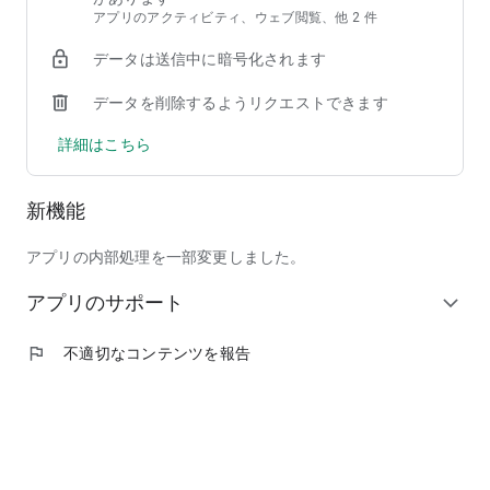
アプリのアクティビティ、ウェブ閲覧、他 2 件
※ ネットワーク環境が良好でない状況でご利用されるとコン
データは送信中に暗号化されます
テンツが表示されない等、正常に動作しないことがあります。
データを削除するようリクエストできます
【推奨OSバージョンについて】
推奨OSバージョン ：Android9.0 以上
詳細はこちら
アプリをより快適にご利用いただくためには推奨OSバージョ
ンをご利用ください。推奨OSバージョンよりも古いOSでは、
一部の機能がご利用いただけない場合がございます。
新機能
【位置情報の取得について】
アプリの内部処理を一部変更しました。
近くのショップを探す目的、その他の情報配信の目的で位置情
報取得の許可をアプリからさせて頂く場合がございます。
アプリのサポート
expand_more
位置情報は個人情報とは一切関連するものではなく、また本ア
プリ以外での利用は一切行いませんので安心してご利用くださ
い。
flag
不適切なコンテンツを報告
【ストレージへのアクセス許可について】
クーポンの不正利用を防ぐ目的で、ストレージへのアクセスを
許可させていただく場合がございます。アプリ再インストール
時の複数クーポン発行を抑制するため、必要最低限の情報を
ストレージに保存するものですので安心してご利用ください。