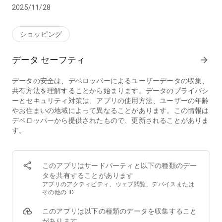
2025/11/28
▼COORDINATE
季節ごとのコーディネートを「LADIES」「MENS」ごとにご紹
介。
ショッピング
気になる商品はすぐにWEB STOREで購入出来ます。
データ セーフティ
arrow_forward
▼WEB STORE
公式通販サイトからオンラインショッピングが可能です。
データの安全は、デベロッパーによるユーザーデータの収集、
共有方法を理解することから始まります。データのプライバシ
▼壁紙
ーとセキュリティ対策は、アプリの使用方法、ユーザーの年齢
デザイン豊富な壁紙を無料配信中！
やお住まいの地域によって異なることがあります。この情報は
デベロッパーから提供されたもので、更新されることがありま
▼SHOP SEARCH
す。
近隣ショップをGPSを利用して探すことができ、お店の情報を
見ることができます。
▼お客様情報
このアプリはサードパーティと以下の種類のデー
ご登録するとお得な情報をお届けします。
タを共有することがあります
アプリのアクティビティ、ウェブ閲覧、デバイスまたは
▼各種SNS
その他の ID
InstagramやTwitter、FacebookなどのSNS情報をまとめてチ
このアプリは以下の種類のデータを収集すること
ェックできます。
があります