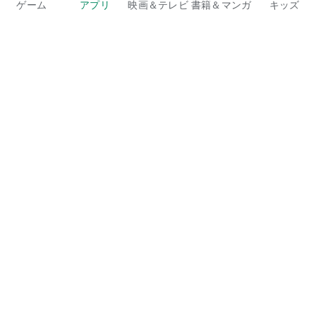
ゲーム
アプリ
映画＆テレビ
書籍＆マンガ
キッズ
Google Play
Play Pass
Play Points
ギフトカード
コードを利用
払い戻しに関するポリシー
子ども、家族
保護者向けのガイド
家族で共有