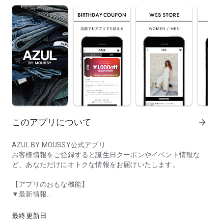
このアプリについて
arrow_forward
AZUL BY MOUSSY公式アプリ
お客様情報をご登録すると誕生日クーポンやイベント情報な
ど、あなただけにオトクな情報をお届けいたします。
【アプリのおもな機能】
▼最新情報
レディース・メンズファッションブランド「AZUL by mous
AZUL BY MOUSSYの新着商品やイベントなどに関する最新情
報をお届けします。
最終更新日