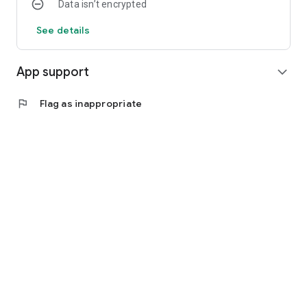
Data isn’t encrypted
See details
App support
expand_more
flag
Flag as inappropriate