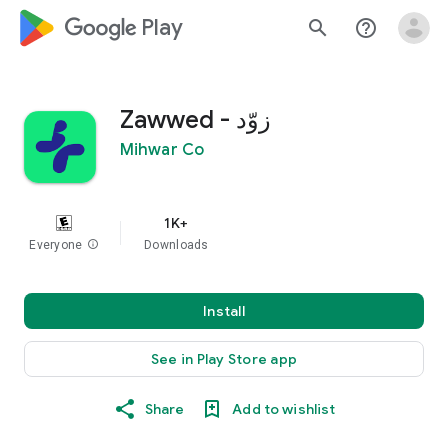
google_logo Play
search
help_outline
Zawwed - زوّد
Mihwar Co
1K+
Everyone
info
Downloads
Install
See in Play Store app
Share
Add to wishlist