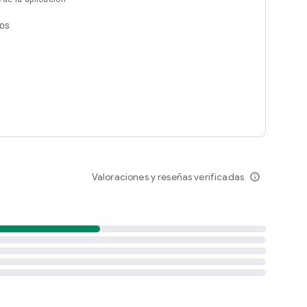
ciones-generales
tos
ica-de-privacidad
Valoraciones y reseñas verificadas
info_outline