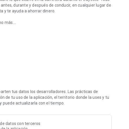
: antes, durante y después de conducir, en cualquier lugar de
a y te ayuda a ahorrar dinero.
ho más.
 tu viaje por Europa.
ijos y controles de tramo. Así evitarás multas innecesarias.
to y recibe todas las alertas directamente en la pantalla de
l de radares.
de salir y elige una ruta alternativa si es necesario.
s incidentes. Así podrás anticiparte de forma segura y a
comendaciones inteligentes de ruta cuando se prevén
 sea más inteligente, completa y fácil de usar.
ten tus datos los desarrolladores. Las prácticas de
ropa confían en nuestra comunidad. Gran parte de la
 de tu uso de la aplicación, el territorio donde la uses y tu
s propios usuarios. ¿Has visto un radar? Repórtalo en la app
y puede actualizarla con el tiempo.
.com para consultar las preguntas frecuentes. Nuestro
de datos con terceros
 de la aplicación