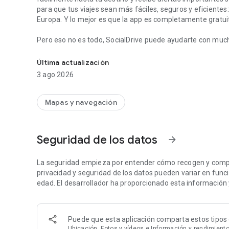
para que tus viajes sean más fáciles, seguros y eficientes
Europa. Y lo mejor es que la app es completamente gratuit
Pero eso no es todo, SocialDrive puede ayudarte con muc
SocialDrive: alertas de radares e información de tráfico en
- Alertas durante tu viaje sobre radares móviles, radares f
- Conecta SocialDrive fácilmente con CarPlay o Android Au
Última actualización
tu coche.
3 ago 2026
- Consulta ubicaciones anteriores de radares en el historia
- Alertas de atascos. Comprueba el estado del tráfico antes 
- Alertas de accidentes, obras, vehículos averiados y otro
Mapas y navegación
tiempo a cualquier situación en la carretera.
- Navegación con información de tráfico actualizada y re
retrasos en tu trayecto.
Seguridad de los datos
arrow_forward
COMUNIDAD
Nuestro equipo trabaja cada día para hacer que SocialDrive
La seguridad empieza por entender cómo recogen y compar
Actualmente, más de 3 millones de usuarios activos en Eu
privacidad y seguridad de los datos pueden variar en función
información de tráfico en SocialDrive es compartida por lo
edad. El desarrollador ha proporcionado esta información 
y ayuda a otros conductores.
¿Tienes preguntas o comentarios? Visita help.socialdrive
Puede que esta aplicación comparta estos tipos 
equipo de soporte estará encantado de ayudarte.
Ubicación, Fotos y vídeos e Información y rendimiento