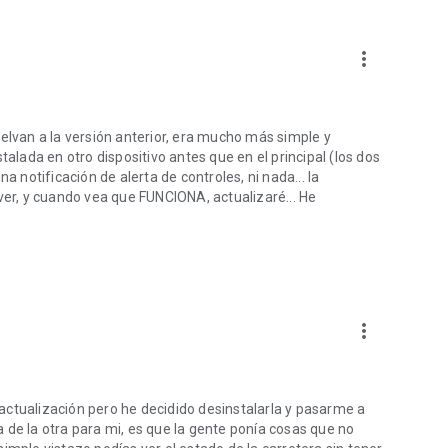
more_vert
uelvan a la versión anterior, era mucho más simple y
talada en otro dispositivo antes que en el principal (los dos
notificación de alerta de controles, ni nada... la
 a ver, y cuando vea que FUNCIONA, actualizaré... He
more_vert
actualización pero he decidido desinstalarla y pasarme a
 de la otra para mi, es que la gente ponía cosas que no