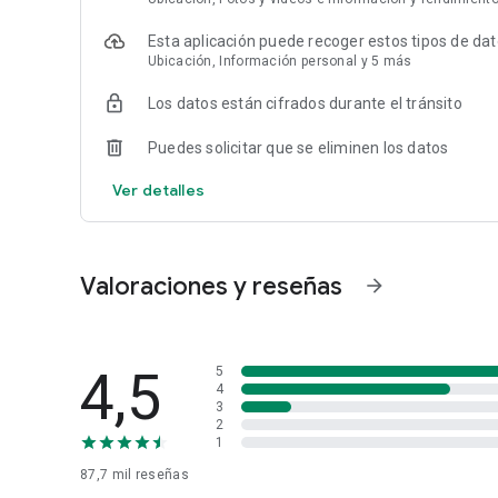
Condiciones de uso: https://socialdrive.es/politica/condi
Esta aplicación puede recoger estos tipos de da
Política de privacidad: https://socialdrive.es/politica/polit
Ubicación, Información personal y 5 más
Los datos están cifrados durante el tránsito
Puedes solicitar que se eliminen los datos
Ver detalles
Valoraciones y reseñas
arrow_forward
4,5
5
4
3
2
1
87,7 mil
reseñas