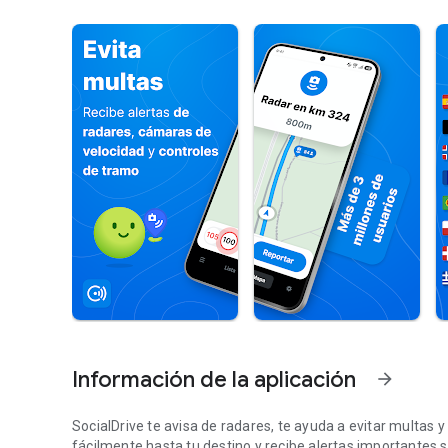
Información de la aplicación
arrow_forward
SocialDrive te avisa de radares, te ayuda a evitar multas 
fácilmente hasta tu destino y recibe alertas importantes s