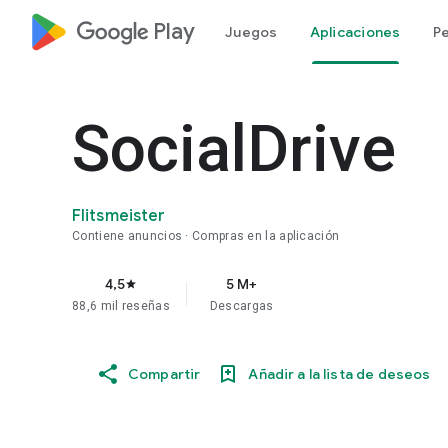
google_logo Play
Juegos
Aplicaciones
Pe
SocialDrive
Flitsmeister
Contiene anuncios
Compras en la aplicación
4,5
5 M+
star
88,6 mil reseñas
Descargas
Compartir
Añadir a la lista de deseos