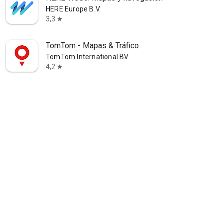
HERE Europe B.V.
3,3
star
TomTom - Mapas & Tráfico
TomTom International BV
4,2
star