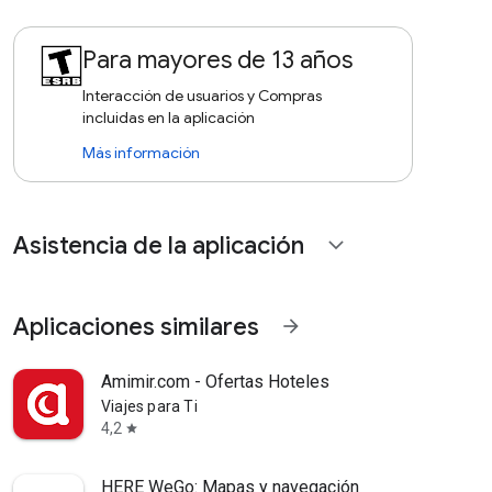
Para mayores de 13 años
Interacción de usuarios y Compras
incluidas en la aplicación
Más información
Asistencia de la aplicación
expand_more
Aplicaciones similares
arrow_forward
Amimir.com - Ofertas Hoteles
Viajes para Ti
4,2
star
HERE WeGo: Mapas y navegación