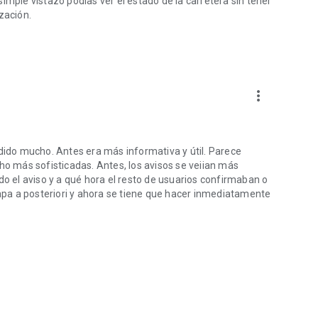
imple vistazo podías ver el estado de la carretera sin tener
zación.
more_vert
rdido mucho. Antes era más informativa y útil. Parece
ho más sofisticadas. Antes, los avisos se veiian más
do el aviso y a qué hora el resto de usuarios confirmaban o
mapa a posteriori y ahora se tiene que hacer inmediatamente