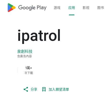
google_logo Play
游戏
应用
影视
图书
ipatrol
泉創科技
含廣告內容
1萬+
次下載
分享
加入願望清單