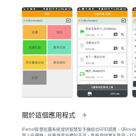
關於這個應用程式
arrow_forward
iPatrol智慧巡邏系統提供智慧型手機結合RFID感應、Q
面上巡邏機、巡更器等設備的不足，能夠提供實名簽到、打