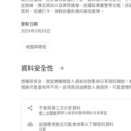
定路線、匯出資訊以及異常通報、巡邏結果彙整等功能，目
簽到、巡邏打卡、減輕巡邏負擔的最佳選擇。
iPatrol-智慧巡邏系統,我們提供便宜、經濟的巡邏系統
更新日期
2026年3月30日
地圖與導航
資料安全性
arrow_forward
想確保安全，就從瞭解開發人員如何收集與分享資料開始！
措施可能會有所不同。這項資訊由開發人員提供，可能會隨
不會與第三方分享資料
進一步瞭解
開發人員如何聲明資料分享事宜
這個應用程式可能會收集以下類型的資料
位置