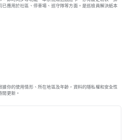
前已應用於社區、停車場、巡守隊等方面。是巡檢員解決紙本
，透過NFC感應與方便的管理、貼心的通知提醒，從此巡檢、打卡、簽到易如
根據你的使用情形、所在地區及年齡，資料的隱私權和安全性
時間更新。