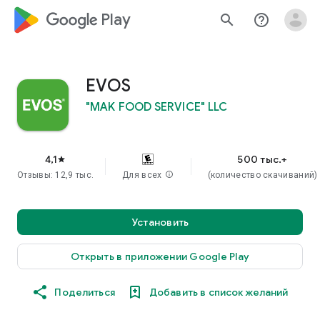
google_logo Play
search
help_outline
EVOS
"MAK FOOD SERVICE" LLC
4,1
500 тыс.+
star
Отзывы: 12,9 тыс.
Для всех
info
(количество скачиваний)
Установить
Открыть в приложении Google Play
Поделиться
Добавить в список желаний