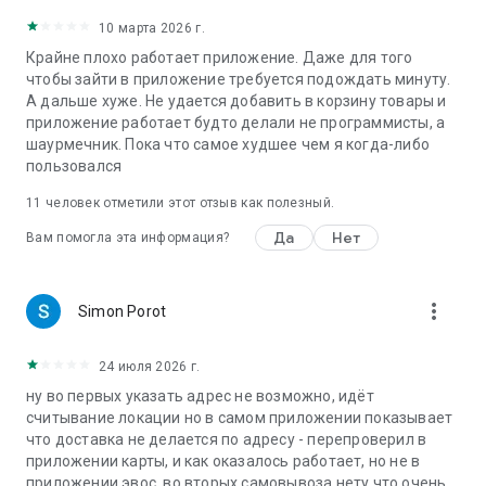
10 марта 2026 г.
Крайне плохо работает приложение. Даже для того
чтобы зайти в приложение требуется подождать минуту.
А дальше хуже. Не удается добавить в корзину товары и
приложение работает будто делали не программисты, а
шаурмечник. Пока что самое худшее чем я когда-либо
пользовался
11
человек отметили этот отзыв как полезный.
Да
Нет
Вам помогла эта информация?
more_vert
Simon Porot
24 июля 2026 г.
ну во первых указать адрес не возможно, идёт
считывание локации но в самом приложении показывает
что доставка не делается по адресу - перепроверил в
приложении карты, и как оказалось работает, но не в
приложении эвос. во вторых самовывоза нету что очень