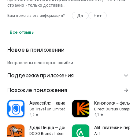
странно - только доставка...
Да
Нет
Вам помогла эта информация?
Все отзывы
Новое в приложении
Исправлены некоторые ошибки
Поддержка приложения
expand_more
Похожие приложения
arrow_forward
Авиасейлс — авиабилеты дешево
Кинопоиск－фильмы
Go Travel Un Limited
Direct Cursus Computer
4,9
4,1
star
star
Додо Пицца — доставка еды
Alif: платежи и пере
DODO Brands International DMCC
Alif