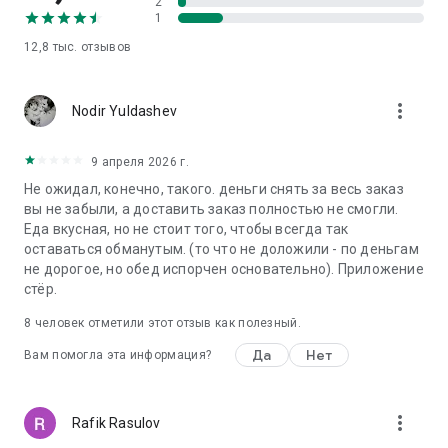
2
1
12,8 тыс.
отзывов
more_vert
Nodir Yuldashev
9 апреля 2026 г.
Не ожидал, конечно, такого. деньги снять за весь заказ
вы не забыли, а доставить заказ полностью не смогли.
Еда вкусная, но не стоит того, чтобы всегда так
оставаться обманутым. (то что не доложили - по деньгам
не дорогое, но обед испорчен основательно). Приложение
стёр.
8
человек отметили этот отзыв как полезный.
Да
Нет
Вам помогла эта информация?
more_vert
Rafik Rasulov