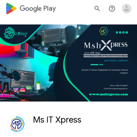
google_logo Play
search
help_outline
Ms IT Xpress