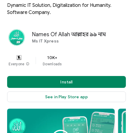
Dynamic IT Solution, Digitalization for Humanity.
Software Company.
Names Of Allah আল্লাহর ৯৯ নাম
Ms IT Xpress
10K+
Everyone
info
Downloads
Install
See in Play Store app