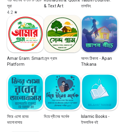
পাঁচ কালেমা ও ৩০ টি ছোট
Kothachitra: Quote
Tasbih Counter:
সূরা
& Text Art
তাসবিহ
4.2
star
Amar Gram: Smart
সেন্দ গ্রাম
আপন ঠিকানা - Apan
Platform
Thikana
ফিরে এসো রবের
বিয়ে দ্বীনের অর্ধেক
Islamic Books -
ভালোবাসায়
ইসলামিক বই