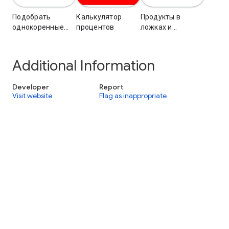
Подобрать
Калькулятор
Продукты в
однокоренные
процентов
ложках и
слова к
стаканах -
Additional Information
Developer
Report
Visit website
Flag as inappropriate