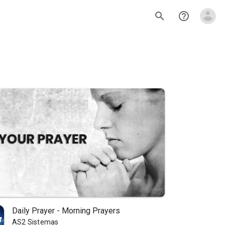
search
help_outline
Daily Prayer - Morning Prayers
AS2 Sistemas