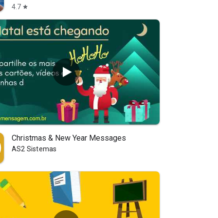
4.7
star
Christmas & New Year Messages
AS2 Sistemas