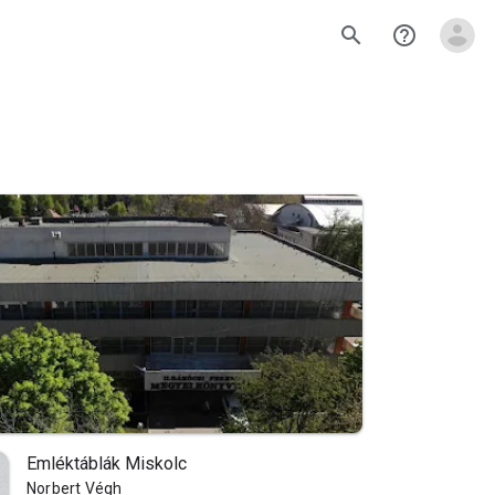
search
help_outline
Emléktáblák Miskolc
Norbert Végh