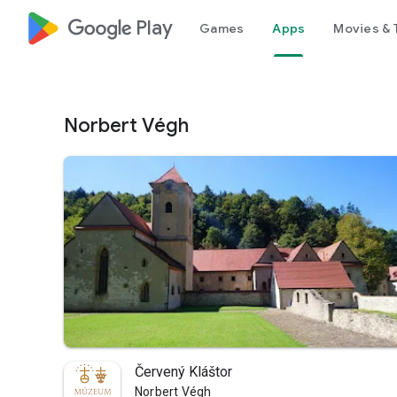
google_logo Play
Games
Apps
Movies & 
Norbert Végh
Červený Kláštor
Norbert Végh