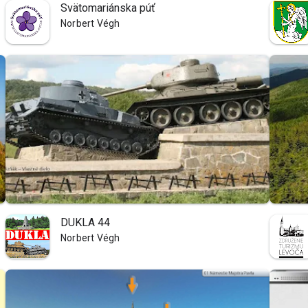
Svätomariánska púť
Norbert Végh
DUKLA 44
Norbert Végh