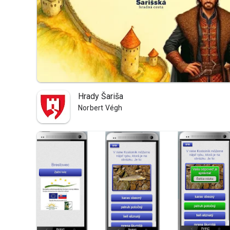
Hrady Šariša
Norbert Végh