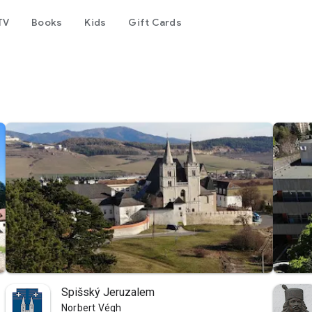
TV
Books
Kids
Gift Cards
Spišský Jeruzalem
Norbert Végh