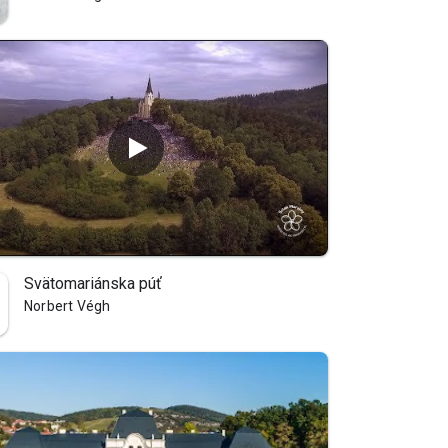
Svätomariánska púť
Norbert Végh