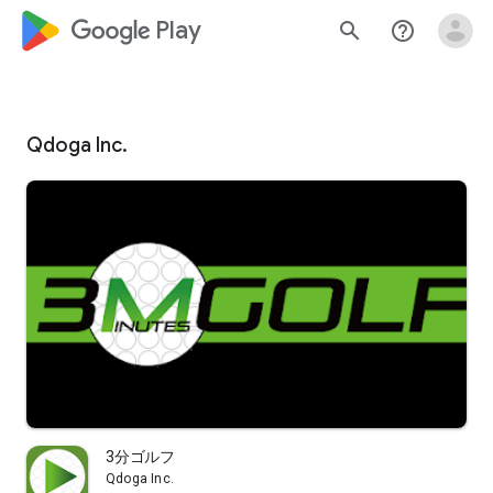
google_logo Play
search
help_outline
Qdoga Inc.
3分ゴルフ
Qdoga Inc.