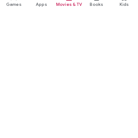
Games
Apps
Movies & TV
Books
Kids
Google Play
Play Pass
Play Points
Gift cards
Redeem
Refund policy
Kids & family
Parent Guide