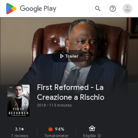
google_logo Play
search
help_outline
play_arrow
Trailer
First Reformed - La
Creazione a Rischio
2018 •
113 minutes
family_home
3.1
94%
star
7 reviews
Tomatometer
Eligible
info