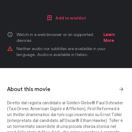
Add to wishlist
info
Watch in a web browser or on supported
Learn
devices
More
warning_amber
Neither audio nor subtitles are available in your
language. Audio is available in Italian.
About this movie
arrow_forward
Diretto dal regista candidato al Golden Globe® Paul Schrader
(Taxi Driver, American Gigolò e Affliction), First Reformed è
un thriller drammatico dai toni cupi incentrato su Ernst Toller
(interpretato dal candidato all’Oscar® Ethan Hawke). Toller è
un tormentato sacerdote di una piccola chiesa storica nel