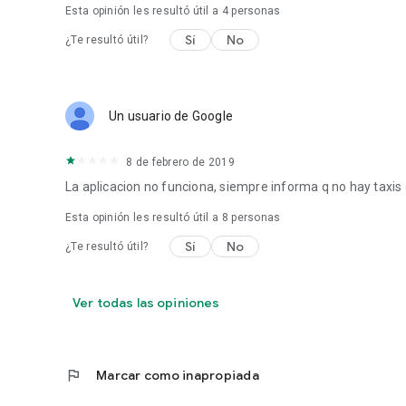
Esta opinión les resultó útil a
4
personas
Sí
No
¿Te resultó útil?
Un usuario de Google
8 de febrero de 2019
La aplicacion no funciona, siempre informa q no hay taxis 
Esta opinión les resultó útil a
8
personas
Sí
No
¿Te resultó útil?
Ver todas las opiniones
flag
Marcar como inapropiada