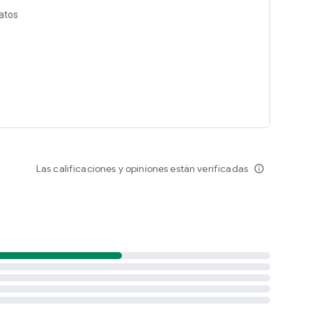
datos
Las calificaciones y opiniones están verificadas
info_outline