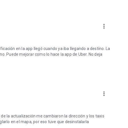
more_vert
ificación en la app llegó cuando ya iba llegando a destino. La
uno. Puede mejorar como lo hace la app de Uber. No deja
more_vert
de la actualización me cambiaron la dirección y los taxis
glarlo en el mapa, por eso tuve que desinstalarla