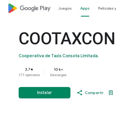
google_logo Play
Juegos
Apps
Películas
COOTAXCON
Cooperativa de Taxis Consota Limitada.
3.7
10 k+
star
177 opiniones
Descargas
Instalar
Compartir