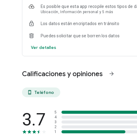
Es posible que esta app recopile estos tipos de 
Ubicación, Información personal y 5 más
Los datos están encriptados en tránsito
Puedes solicitar que se borren los datos
Ver detalles
Calificaciones y opiniones
arrow_forward
Teléfono
phone_android
3.7
5
4
3
2
1