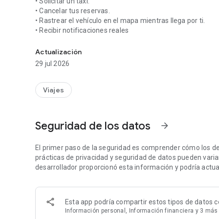
• Solicitar un taxi.
• Cancelar tus reservas.
• Rastrear el vehículo en el mapa mientras llega por ti.
• Recibir notificaciones reales
Bienvenido a la aplicación para reserva de taxis COOTA
Actualización
29 jul 2026
Viajes
Seguridad de los datos
arrow_forward
El primer paso de la seguridad es comprender cómo los de
prácticas de privacidad y seguridad de datos pueden variar 
desarrollador proporcionó esta información y podría actual
Esta app podría compartir estos tipos de datos c
Información personal, Información financiera y 3 más