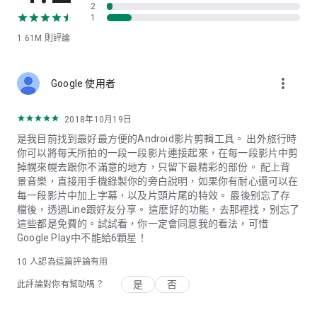
• 免費享有數百種免費影片範本、濾鏡特效與背景音樂及音效
2
• 套用上千款影片範本製作吸睛片頭
1
1.61M
則評論
*僅支援有限裝置
👑享有尊爵版中無限更新功能與擴充內容福利
more_vert
Google 使用者
彈性的訂閱制，無限制使用所有專業工具：
• 獨家進階內容（包含彩色濾鏡、標題、轉場與影像效果）
• 可商用的免版稅媒體庫內容（包含音樂、貼圖、素材、音效）
2018年10月19日
• 強大專業編輯功能，提供最佳輸出速度和高清影片
是我目前找到最好最方便的Android影片剪輯工具。 出外旅行時
• 無廣告干擾
你可以將每天所拍的一段一段影片連接起來，在每一段影片中剪
• 無限享有來自iStock by Getty Images 的免版稅庫存素材資
掉幌來幌去跟你不滿意的地方，只留下最精彩的部份。 配上背
源，利用數百萬個影片、圖像和音樂素材，製作出專業級影片專
景音樂，直接用手機錄製你的旁白說明，如果你有耐心還可以在
案，揮灑創意不受限！
每一段影片中加上字幕，以及片頭片尾的特效。 最後别忘了存
檔後，透過Line跟好友分享。 這麽好的功能，去那裡找，别忘了
還在等什麼？立即試用威力導演，體驗行動裝置上最豐富的影片
這些都是免費的。試試看，你一定會同意我的看法，可惜
編輯工具。
Google Play中不能給6顆星！
在Instagram上尋找靈感: @powerdirector_app
10
人認為這篇評論有用
若有問題，請聯繫我們： support.cyberlink.com
是
否
此評論對你有幫助嗎？