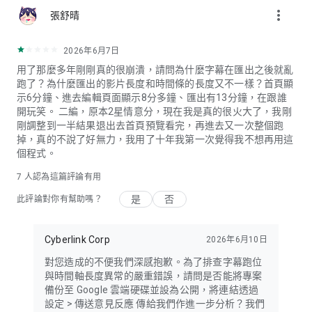
more_vert
張舒晴
2026年6月7日
用了那麼多年剛剛真的很崩潰，請問為什麼字幕在匯出之後就亂
跑了？為什麼匯出的影片長度和時間條的長度又不一樣？首頁顯
示6分鐘、進去編輯頁面顯示8分多鐘、匯出有13分鐘，在跟誰
開玩笑。 二編，原本2星情意分，現在我是真的很火大了，我剛
剛調整到一半結果退出去首頁預覽看完，再進去又一次整個跑
掉，真的不說了好無力，我用了十年我第一次覺得我不想再用這
個程式。
7
人認為這篇評論有用
是
否
此評論對你有幫助嗎？
Cyberlink Corp
2026年6月10日
對您造成的不便我們深感抱歉。為了排查字幕跑位
與時間軸長度異常的嚴重錯誤，請問是否能將專案
備份至 Google 雲端硬碟並設為公開，將連結透過
設定 > 傳送意見反應 傳給我們作進一步分析？我們