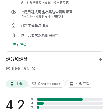
進一步瞭解
開發人員聲明分享的方式
💪強大影音編輯工具
此應用程式可能收集這些資料類型
• 支援4K 影片編輯與輸出*
個人資料、訊息和另外 5 類資料
• 透過速度調節製作快轉或慢動作影片
• 利用視訊穩定器修復因手震而模糊的影片素材
資料在傳輸時加密
• 套用動態文字標題製作吸睛的片頭
• 使用變聲效果，體驗搞怪的音訊特效
你可以要求系統刪除資料
• 利用綠幕編輯中的色度去背隨意更換背景，打造夢幻的影片場
景
查看詳情
• 透過疊加和混合模式創作令人驚豔的多重曝光效果
• 一鍵分享影片至YouTube和Facebook邀請朋友觀看
• 關鍵畫格調整 – 善用關鍵畫格技巧來調整子母畫面與遮罩功能
評分和評論
arrow_forward
的透明度、旋轉角度及位置。
評分和評論已驗證
info_outline
🔥最精準的影片剪輯 & 最豐富的影片特效
• 指尖輕點即可剪裁、修改與旋轉影片
• 精準控制亮度、顏色和飽和度
手機
Chromebook
平板電腦
phone_android
laptop
tablet_android
• 輕鬆拖曳及可套用特效與酷炫轉場
• 一鍵編輯多軌道圖片和影像
• 彈指之間即可在影片中加入文字或動態標題
4.2
5
• 新增行動裝置上錄製語音旁白的內建編輯器
4
• 使用PiP子母畫面快速組合與剪輯影片與圖片*
3