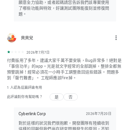
願意全力協助，或者起碼請您告訴我們該專案使用
了哪些功能與特效，好讓測試團隊能復刻並修復問
題。
more_vert
貝貝兒
2026年7月7日
付費版用了多年，建議大家千萬不要安裝，Bug非常多！絕對是
「事倍功半」的app。光是就文字經常的全部跳掉，整排全都無
預警跳掉！經常必須花一小時手工調整救回這些錯誤。 問題多
到「罄竹難書」。 工程師應該Fire掉。
1 人認為這篇評論有用
是
否
此評論對你有幫助嗎？
Cyberlink Corp
2026年7月20日
對於這樣的狀況我們很抱歉，開發團隊有陸續收到
這樣的回報但我們尚在研究問題發生的原因，不知