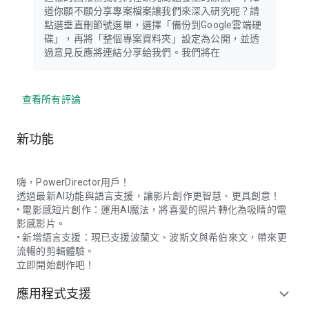
道你願不願分享專案檔案讓我們來深入研究呢？請
點選垂直刪節號選單，選擇「備份到Google雲端硬
碟」，再將「整個專案資料夾」設定為公開，並透
過意見反應將連結分享給我們。我們將在
查看所有評論
新功能
嗨，PowerDirector用戶！
透過最新AI功能與語言支援，讓影片創作更智慧、更具創意！
• 電影感短片創作：運用AI魔法，將喜愛的照片轉化為吸睛的電
影感影片。
• 新增語言支援：現已支援波蘭文、波斯文與希伯來文，帶來更
流暢的剪輯體驗。
立即開始創作吧！
應用程式支援
expand_more