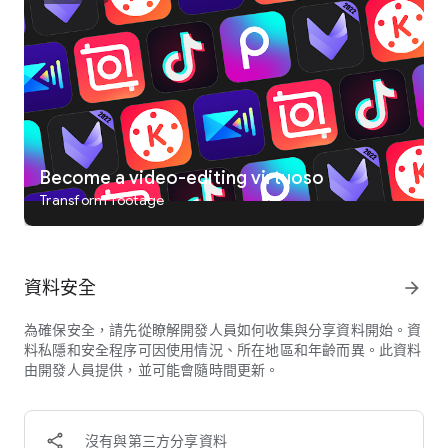
動迷人的動漫世界不再是夢想，簡單幾鍵套用，即刻變身！
威力導演藉由豐富的全新功能和內容，與您一同迎接AI世代。透
過這款功能強大且易於使用的影片創作軟體，製作出令人眼睛為
之一亮的作品，解放您的創意，成就導演夢！
🎬專業級影片編輯軟體
- 利用專業的影片編輯軟體及綠幕編輯功能，將您的媒體素材重
Become a video-editing virtuoso
新製作成猶如電影般的高品質影片，或是套用視訊穩定器，完整
紀錄所有精采時刻。
Transform footage
- 具備多樣完整且強大的影音剪輯工具，並於每月定期更新！結
合簡單、直覺的應用程式介面，讓用戶製作出慢動作影片、幻燈
片，甚至能套用多機剪輯設計師，同時拍攝的多個影片的創作
資料安全
arrow_forward
者，也能與視訊拼貼設計師做結合，打造出更加生動的視覺效
果。
為確保安全，請先從瞭解開發人員如何收集與分享資料開始。資
料私隱和安全程序可因使用情況、所在地區和年齡而異。此資料
- 享有龐大的內建媒體庫，超過18K+款可輕鬆客製化的影片範
由開發人員提供，並可能會隨時間更新。
本，讓您找到所需的素材，直接套用並添加您想要的圖像、音
樂、音效及片頭/片尾範本，製作出吸睛的影片並一鍵分享影片
至 YouTube 、Instagram、Tik Tok和Facebook等社群，成為社
群平台的明日之星。
沒有與第三方分享資料