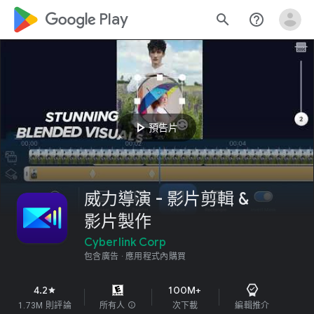
google_logo Play
search
help_outline
play_arrow
預告片
威力導演 - 影片剪輯 &
影片製作
Cyberlink Corp
包含廣告
應用程式內購買
4.2
100M+
star
1.73M 則評論
所有人
info
次下載
編輯推介