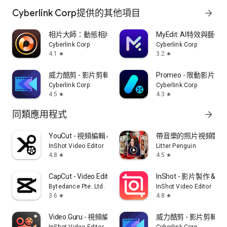
Cyberlink Corp提供的其他項目
arrow_forward
相片大師：動態相片編輯 & AI 照片編修
MyEdit: AI特效與藝術
Cyberlink Corp
Cyberlink Corp
4.1
3.2
star
star
威力酷剪 - 影片剪輯
Promeo - 限動影片
Cyberlink Corp
Cyberlink Corp
4.5
4.3
star
star
同類應用程式
arrow_forward
YouCut - 視頻編輯 & 影片製作 & 影片剪輯
帶音樂的照片視頻製作
InShot Video Editor
Litter Penguin
4.8
4.5
star
star
CapCut - Video Editor
InShot - 影片製作 &
Bytedance Pte. Ltd.
InShot Video Editor
3.6
4.8
star
star
Video.Guru - 視頻編輯器
威力酷剪 - 影片剪輯
InShot Video Editor
Cyberlink Corp