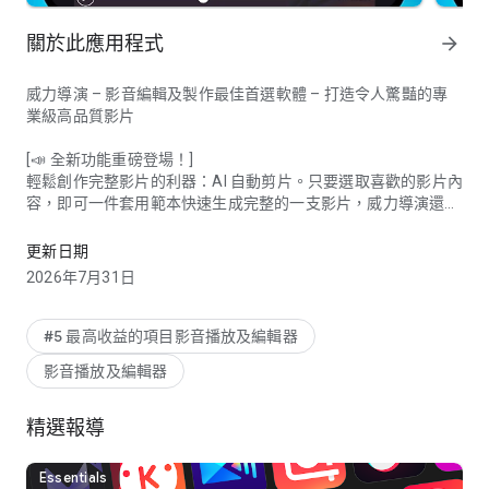
關於此應用程式
arrow_forward
威力導演 – 影音編輯及製作最佳首選軟體 – 打造令人驚豔的專
業級高品質影片
[📣 全新功能重磅登場！]
輕鬆創作完整影片的利器：AI 自動剪片。只要選取喜歡的影片內
容，即可一件套用範本快速生成完整的一支影片，威力導演還會
YouTube & Instagram 影片最佳編輯工具，打造令人驚豔的質感
幫你選出精彩片段！
更新日期
吸睛特效功能首次亮相: AI人物特效。利用嶄新人工智能技術，
2026年7月31日
輕鬆將影片中移動的人物添加驚人的環繞特效！ 無論是光環、
漩渦或是分身等效果，應有盡有，為您的影片增添無限創意和視
覺震撼！
#5 最高收益的項目影音播放及編輯器
影音播放及編輯器
專業去背神器華麗登場: AI智慧去背。告別繁瑣且耗時的去背流
程，只需輕鬆點擊，就能自動辨識並刪除背景，讓影片中的主題
更加突出亮眼。此功能協助大幅提升影片製作效率，更使您的作
精選報導
品展現專業水準！
Essentials
想像力化為視覺奇蹟: 動漫影片範本。將您的影像故事打造成生