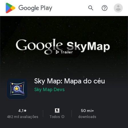
google_logo Play
search
help_outline
play_arrow
Trailer
Sky Map: Mapa do céu
Sky Map Devs
4,1
50 mi+
star
482 mil avaliações
Todos
info
downloads