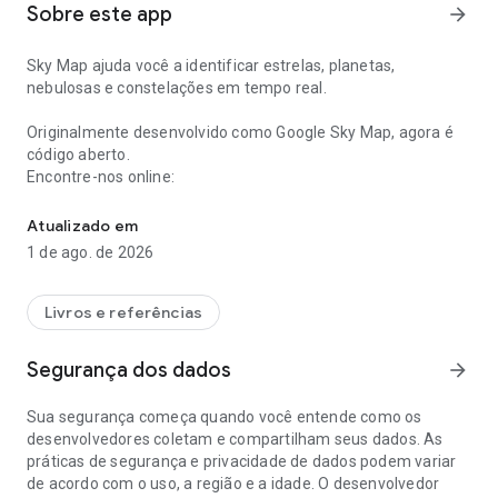
Sobre este app
arrow_forward
Sky Map ajuda você a identificar estrelas, planetas,
nebulosas e constelações em tempo real.
Originalmente desenvolvido como Google Sky Map, agora é
código aberto.
Encontre-nos online:
Sky Map transforma seu telefone em uma janela para o céu notu
⭐
Site Oficial:
stardroid.app
Atualizado em
⭐
Código Aberto:
Contribua no GitHub
1 de ago. de 2026
⭐
Junte-se à Comunidade:
•
Facebook @stardroidapp
•
X @skymapdevs
Livros e referências
Segurança dos dados
arrow_forward
Sua segurança começa quando você entende como os
desenvolvedores coletam e compartilham seus dados. As
práticas de segurança e privacidade de dados podem variar
de acordo com o uso, a região e a idade. O desenvolvedor