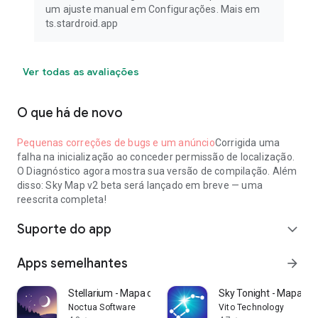
um ajuste manual em Configurações. Mais em
ts.stardroid.app
Ver todas as avaliações
O que há de novo
Pequenas correções de bugs e um anúncio
Corrigida uma
falha na inicialização ao conceder permissão de localização.
O Diagnóstico agora mostra sua versão de compilação. Além
disso: Sky Map v2 beta será lançado em breve — uma
reescrita completa!
Suporte do app
expand_more
Apps semelhantes
arrow_forward
Stellarium - Mapa do céu
Sky Tonight - Mapa do 
Noctua Software
Vito Technology