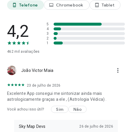
Telefone
Chromebook
Tablet
phone_android
laptop
tablet_android
4,2
5
4
3
2
1
462 mil
avaliações
more_vert
João Victor Maia
23 de julho de 2026
Excelente App consegui me sintonizar ainda mais
astrologicamente graças a ele , (Astrologia Védica) .
Sim
Não
Você achou isso útil?
Sky Map Devs
26 de julho de 2026