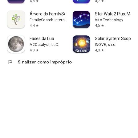
4,8
4,7
star
star
Árvore do FamilySearch
Star Walk 2 Plus: Mapa
FamilySearch International
Vito Technology
4,4
4,5
star
star
Fases da Lua
Solar System Scope
M2Catalyst, LLC.
INOVE, s.r.o.
4,0
4,3
star
star
flag
Sinalizar como impróprio