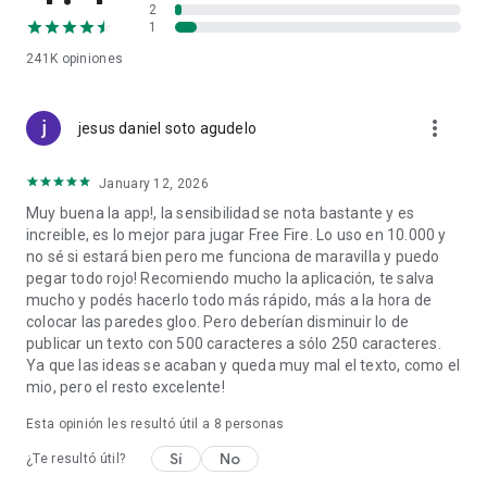
2
1
241K
opiniones
more_vert
jesus daniel soto agudelo
January 12, 2026
Muy buena la app!, la sensibilidad se nota bastante y es
increible, es lo mejor para jugar Free Fire. Lo uso en 10.000 y
no sé si estará bien pero me funciona de maravilla y puedo
pegar todo rojo! Recomiendo mucho la aplicación, te salva
mucho y podés hacerlo todo más rápido, más a la hora de
colocar las paredes gloo. Pero deberían disminuir lo de
publicar un texto con 500 caracteres a sólo 250 caracteres.
Ya que las ideas se acaban y queda muy mal el texto, como el
mio, pero el resto excelente!
Esta opinión les resultó útil a
8
personas
Sí
No
¿Te resultó útil?