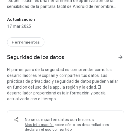
"Super Touch" es una herramienta de optimización de la
sensibilidad de la pantalla táctil de Android de renombre
Haga que la respuesta táctil de su pantalla sea extremadamente r
mundial que puede hacer que los dispositivos Android
funcionen sin problemas.
Actualización
17 mar 2025
Ha sido muy recomendada por muchos medios tecnológicos
y es una aplicación favorita entre los usuarios de dispositivos
Android y los jugadores.
Herramientas
■ Maximice el efecto de optimización de la sensibilidad táctil
Seguridad de los datos
arrow_forward
de la pantalla al 100%
El primer paso de la seguridad es comprender cómo los
■ Los algoritmos profesionales mejoran la velocidad de
desarrolladores recopilan y comparten tus datos. Las
reacción y la precisión del control del juego.
prácticas de privacidad y seguridad de datos pueden variar
(Responde rápidamente a su operación táctil y sigue el
en función del uso de la app, la región y la edad. El
movimiento de su dedo sin demora)
desarrollador proporcionó esta información y podría
actualizarla con el tiempo.
■ Optimice y mejore la fluidez de su dispositivo Android.
No se comparten datos con terceros
Más información
sobre cómo los desarrolladores
declaran el uso compartido