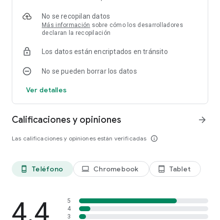
No se recopilan datos
Más información
sobre cómo los desarrolladores
declaran la recopilación
Los datos están encriptados en tránsito
No se pueden borrar los datos
Ver detalles
Calificaciones y opiniones
arrow_forward
Las calificaciones y opiniones están verificadas
info_outline
Teléfono
Chromebook
Tablet
phone_android
laptop
tablet_android
4.4
5
4
3