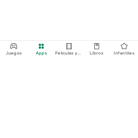
Juegos
Apps
Películas y
Libros
Infantiles
programas
Google Play
Play Pass
Play Points
Tarjetas de regalo