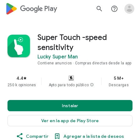
google_logo Play
search
help_outline
Super Touch -speed
sensitivity
Lucky Super Man
Contiene anuncios
Compras directas desde la app
4.4
5 M+
star
250 k opiniones
Apto para todo público
info
Descargas
Instalar
Ver en la app de Play Store
Compartir
Agregar a la lista de deseos