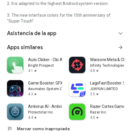
2. It is adapted to the highest Android system version.
3. The new interface colors for the 10th anniversary of
"Super Touch"
Asistencia de la app
expand_more
Apps similares
arrow_forward
Auto Clicker - Clic Automático
Warzone Meta & Clase
Bright Prospect
Infinity Technologies
4.1
4.8
star
star
Game Booster: GFX & Lag Fix
LagoFast Booster: Sin
Asumatec System LTD
JUNYUN LIMITED
4.3
3.5
star
star
Antivirus AI - Antivirus IA
Razer Cortex Games: 
Protectstar Inc.
Razer Inc.
4.4
4.5
star
star
flag
Marcar como inapropiada