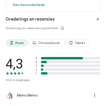
Sien besonderhede
Graderings en resensies
arrow_forward
Graderings en resensies is geverifieer
info_outline
Foon
Chromebook
Tablet
phone_android
laptop
tablet_android
4,3
5
4
3
2
1
10,8 m
resensies
more_vert
Memo Memo