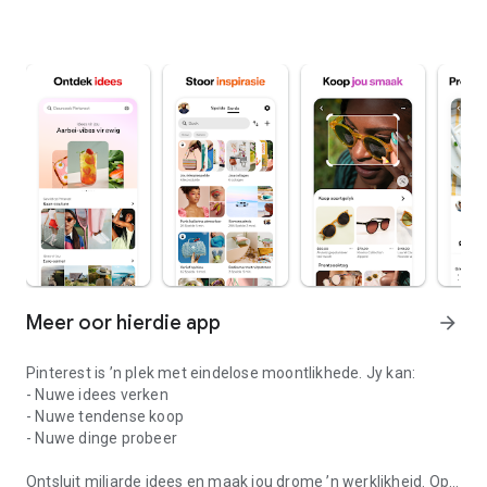
Meer oor hierdie app
arrow_forward
Pinterest is ’n plek met eindelose moontlikhede. Jy kan:
- Nuwe idees verken
- Nuwe tendense koop
- Nuwe dinge probeer
Ontsluit miljarde idees en maak jou drome ’n werklikheid. Op