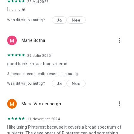
22 Mei 2026
جيد جداً 💗
Ja
Nee
Was dit vir jou nuttig?
more_vert
Marie Botha
29 Julie 2025
goed bankie maar baie vreemd
3
mense meen hierdie resensie is nuttig
Ja
Nee
Was dit vir jou nuttig?
more_vert
Maria Van der bergh
11 November 2024
I like using Pinterest because it covers a broad spectrum of
subjects. The developers of Pinterest can add something