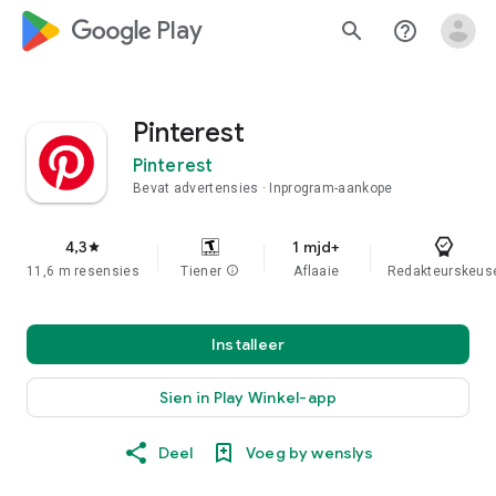
google_logo Play
search
help_outline
Pinterest
Pinterest
Bevat advertensies
Inprogram-aankope
4,3
1 mjd+
star
11,6 m resensies
Tiener
info
Aflaaie
Redakteurskeus
Installeer
Sien in Play Winkel-app
Deel
Voeg by wenslys