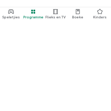
Speletjies
Programme
Flieks en TV
Boeke
Kinders
Google Play
Play Pass
Play-punte
Geskenkbewyse
Gebruik
Terugbetalingsbeleid
Kinders en gesin