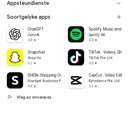
Appsteundienste
expand_more
Soortgelyke apps
arrow_forward
ChatGPT
Spotify: Music and Po
OpenAI
Spotify AB
4,8
4,3
star
star
Snapchat
TikTok - Videos, Shop 
Snap Inc
TikTok Pte. Ltd.
4,2
4,0
star
star
SHEIN-Shopping Online
CapCut - Video Editor
Roadget Business PTE. LTD.
Bytedance Pte. Ltd.
4,8
3,6
star
star
flag
Vlag as onvanpas