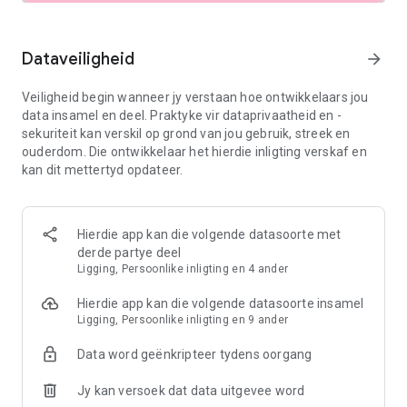
Dataveiligheid
arrow_forward
Veiligheid begin wanneer jy verstaan hoe ontwikkelaars jou
data insamel en deel. Praktyke vir dataprivaatheid en -
sekuriteit kan verskil op grond van jou gebruik, streek en
ouderdom. Die ontwikkelaar het hierdie inligting verskaf en
kan dit mettertyd opdateer.
Hierdie app kan die volgende datasoorte met
derde partye deel
Ligging, Persoonlike inligting en 4 ander
Hierdie app kan die volgende datasoorte insamel
Ligging, Persoonlike inligting en 9 ander
Data word geënkripteer tydens oorgang
Jy kan versoek dat data uitgevee word