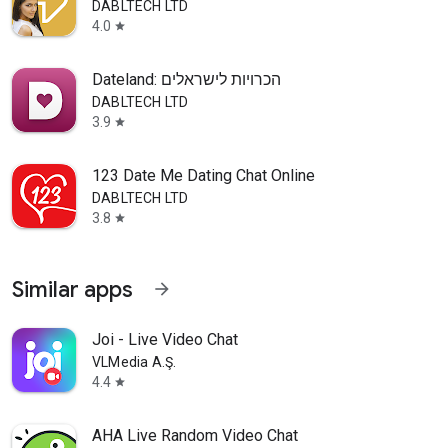
DABLTECH LTD
4.0
star
Dateland: הכרויות לישראלים
DABLTECH LTD
3.9
star
123 Date Me Dating Chat Online
DABLTECH LTD
3.8
star
Similar apps
arrow_forward
Joi - Live Video Chat
VLMedia A.Ş.
4.4
star
AHA Live Random Video Chat