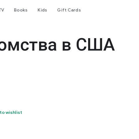
TV
Books
Kids
Gift Cards
комства в США
to wishlist