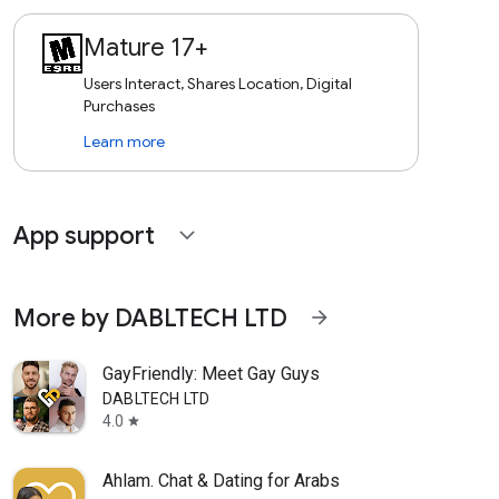
Mature 17+
Users Interact, Shares Location, Digital
Purchases
Learn more
App support
expand_more
More by DABLTECH LTD
arrow_forward
GayFriendly: Meet Gay Guys
DABLTECH LTD
4.0
star
Ahlam. Chat & Dating for Arabs