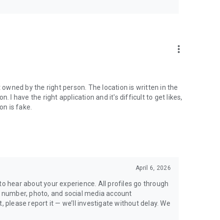
more_vert
 owned by the right person. The location is written in the
 I have the right application and it's difficult to get likes,
ion is fake.
April 6, 2026
to hear about your experience. All profiles go through
ne number, photo, and social media account
, please report it — we’ll investigate without delay. We