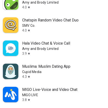
Amy and Brody Limited
4.0
star
Chatspin Random Video Chat Duo
SMV Co.
4.0
star
Hala Video Chat & Voice Call
Amy and Brody Limited
3.9
star
Muslima: Muslim Dating App
Cupid Media
4.3
star
MIGO Live-Voice and Video Chat
MIGO LIVE
3.8
star