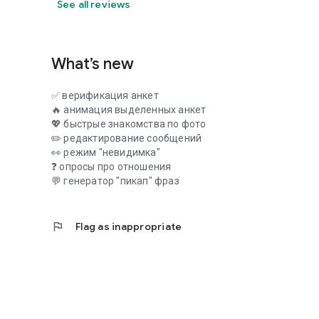
See all reviews
What’s new
✅ верификация анкет
🔥 анимация выделенных анкет
💖 быстрые знакомства по фото
✏️ редактирование сообщений
👀 режим "невидимка"
❓ опросы про отношения
💬 генератор "пикап" фраз
flag
Flag as inappropriate