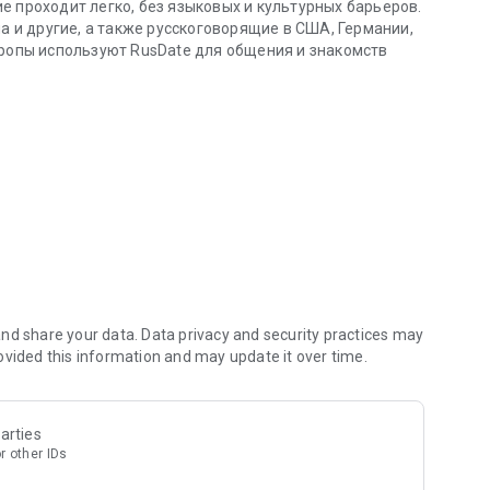
е проходит легко, без языковых и культурных барьеров.
на и другие, а также русскоговорящие в США, Германии,
вропы используют RusDate для общения и знакомств
х в США. Знакомиться легко
е что делает общение
тах указаны цели общения, увлечения, привычки,
тобы быстрее находить подходящих людей для
теми кто вам не подходит.
еты тех, у кого такие же ответы, как
ет миллионы русскоговорящих людей из СНГ, Европы,
nd share your data. Data privacy and security practices may
ovided this information and may update it over time.
ет профиль заметным для других пользователей.
патий и сообщений.
еличивает шанс быть замеченным в результатах поиска.
arties
r other IDs
тообщение в реальном времени.