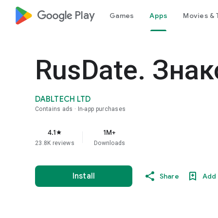
google_logo Play
Games
Apps
Movies & 
RusDate. Зна
DABLTECH LTD
Contains ads
In-app purchases
4.1
1M+
star
23.8K reviews
Downloads
Install
Share
Add 