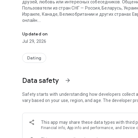
друзей, любовь или интересных собеседников. Общени
Пользователи из стран СНГ — Россия, Беларусь, Украи
Израиле, Канаде, Великобритании и других странах Е
онлайн.
Сайт и приложение для знакомств для русскоговорящи
Главные преимущества RusDate:
Updated on
- Сообщество для русскоговорящих — все пользователи говорят на родном для вас язык
Jul 29, 2026
естественным и комфортным.
- Люди с близкими ценностями и интересами — в анке
мировоззрение, образование, наличие детей, рост, ч
Dating
знакомств и не тратить время на лишние переписки, с 
- Умные алгоритмы подбора — прохождение опросов позволяет видеть анк
и у вас, повышая эффективность онлайн-знакомств.
Data safety
arrow_forward
- Международная база — единая платформа объединя
США, Израиля, Канады и Великобритании.
Safety starts with understanding how developers collect a
Профиль и видимость:
vary based on your use, region, and age. The developer pr
- Анимация профиля из фото выделяет анкету и дела
- Подброс анкеты в поиске повышает вероятность сим
- Выделение профиля среди других пользователей ув
This app may share these data types with third p
Financial info, App info and performance, and Device o
Общение и подарки:
- Чат с пользователями — текстовое, голосовое и фо