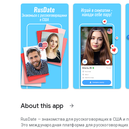
About this app
arrow_forward
RusDate — знакомства для русскоговорящих в США и п
Это международная платформа для русскоговорящих п