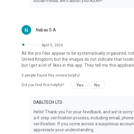
social media, we'll assist you ASAP!
Nabas S A
April 5, 2026
All the pro files appear to be systematically organized, not
United Kingdom, but the images do not indicate that location.
but I get a lot of likes in this app. They tell me this applicat
5
people found this review helpful
Yes
No
Did you find this helpful?
DABLTECH LTD
Hello! Thank you for your feedback, and we’re sorry 
a 4-step verification process, including email, pho
verification. If you come across a suspicious account
appreciate your understanding.