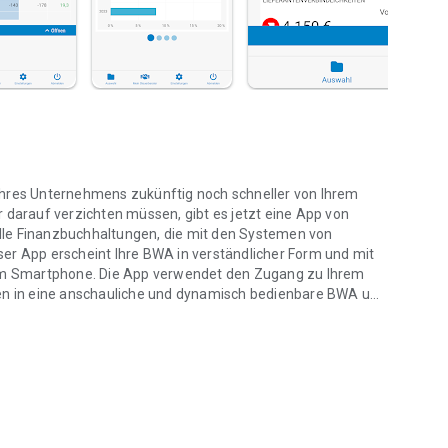
Ihres Unternehmens zukünftig noch schneller von Ihrem
arauf verzichten müssen, gibt es jetzt eine App von
lle Finanzbuchhaltungen, die mit den Systemen von
ieser App erscheint Ihre BWA in verständlicher Form und mit
hrem Smartphone. Die App verwendet den Zugang zu Ihrem
ten in eine anschauliche und dynamisch bedienbare BWA um.
er
en Ergebnisse aus Ihrem Rechnungswesen informiert.
len und Grafiken:
 Veränderung