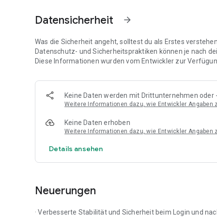
- Analyse der Liquiditätsentwicklung
Datensicherheit
arrow_forward
- Analysen der Privatentnahmen und Verwendung
Was die Sicherheit angeht, solltest du als Erstes versteh
- mobile Jahresabschlusspräsentation
Datenschutz- und Sicherheitspraktiken können je nach de
Diese Informationen wurden vom Entwickler zur Verfügung
Aus Sicherheitsgründen befinden sich die Daten ausschlie
Anmeldung und Authentifizierung über das Internet und d
Keine Daten werden mit Drittunternehmen oder -
Neben einer bestehenden Internet Verbindung, gibt es zw
Weitere Informationen dazu, wie Entwickler Angaben
erfolgreichen Einsatz der App:
Keine Daten erhoben
1. Ihre Finanzbuchhaltung muss mit einem Fibu-Programm v
Weitere Informationen dazu, wie Entwickler Angaben
2. Ihr Steuerberater hat Ihnen einen Zugang für ADDISON 
Details ansehen
Bitte beachten Sie, dass die Anzeige der App bei 7“ Zoll-
Neuerungen
· Verbesserte Stabilität und Sicherheit beim Login und n