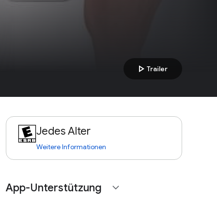
play_arrow
Trailer
Jedes Alter
Weitere Informationen
App-Unterstützung
expand_more