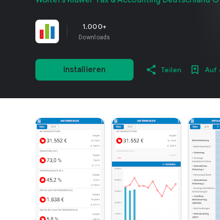
Wolters Kluwer Tax & Accounting Deutschland 
1.000+
Downloads
Installieren
Teilen
Auf 