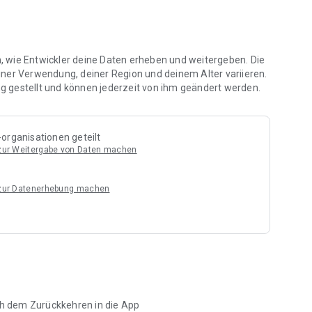
en, wie Entwickler deine Daten erheben und weitergeben. Die
iner Verwendung, deiner Region und deinem Alter variieren.
 gestellt und können jederzeit von ihm geändert werden.
ßlich auf Ihrem ADDISON OneClick. Die App dient nur zur
er optischen Darstellung Ihrer BWA-Daten.
organisationen geteilt
ei weitere wesentliche Voraussetzungen für den
 zur Weitergabe von Daten machen
on ADDISON, tse:nit oder cs:Plus erstellt worden sein.
 zur Datenerhebung machen
OneClick eingerichtet.
Geräten im Portraitmodus derzeit noch nicht optimiert wurde.
ach dem Zurückkehren in die App