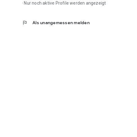
· Nur noch aktive Profile werden angezeigt
flag
Als unangemessen melden