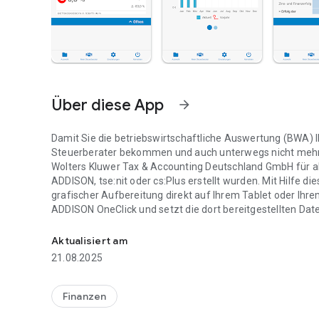
Über diese App
arrow_forward
Damit Sie die betriebswirtschaftliche Auswertung (BWA) 
Steuerberater bekommen und auch unterwegs nicht mehr d
Wolters Kluwer Tax & Accounting Deutschland GmbH für a
ADDISON, tse:nit oder cs:Plus erstellt wurden. Mit Hilfe d
grafischer Aufbereitung direkt auf Ihrem Tablet oder I
ADDISON OneClick und setzt die dort bereitgestellten Da
Ihre mobilen Unternehmenszahlen von Ihrem Steuerberat
Damit sind Sie immer schnell und mobil über die aktuell
Aktualisiert am
Die ADDISON Mobile Reports enthalten u.a. folgende Tabel
21.08.2025
- Monatliche Erfolgsrechnung mit Vorjahresvergleich und
Finanzen
- Analysen der Erträge und Aufwendungen