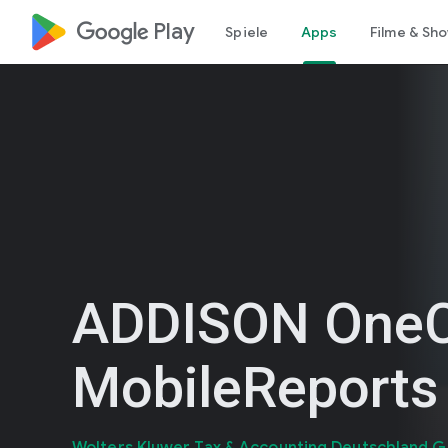
google_logo Play
Spiele
Apps
Filme & Sh
ADDISON OneC
MobileReports