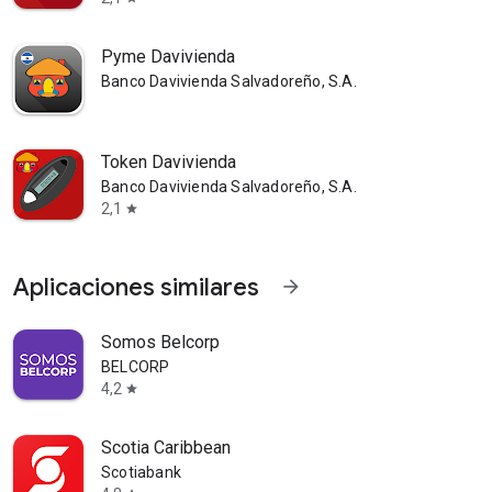
Pyme Davivienda
Banco Davivienda Salvadoreño, S.A.
Token Davivienda
Banco Davivienda Salvadoreño, S.A.
2,1
star
Aplicaciones similares
arrow_forward
Somos Belcorp
BELCORP
4,2
star
Scotia Caribbean
Scotiabank