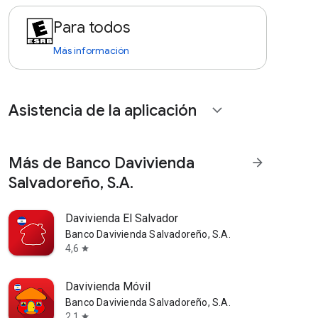
Para todos
Más información
Asistencia de la aplicación
expand_more
Más de Banco Davivienda
arrow_forward
Salvadoreño, S.A.
Davivienda El Salvador
Banco Davivienda Salvadoreño, S.A.
4,6
star
Davivienda Móvil
Banco Davivienda Salvadoreño, S.A.
2,1
star