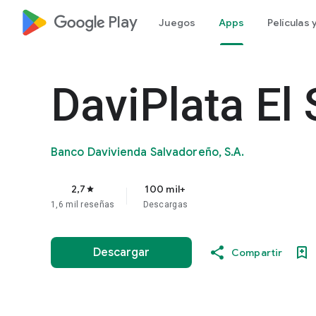
google_logo Play
Juegos
Apps
Películas
DaviPlata El
Banco Davivienda Salvadoreño, S.A.
2,7
100 mil+
star
1,6 mil reseñas
Descargas
Descargar
Compartir