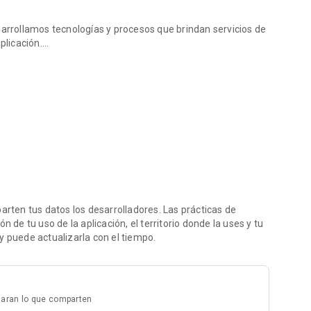
sarrollamos tecnologías y procesos que brindan servicios de
licación.
segura.
 identificación desde el lugar donde se encuentre.
que ir a una oficina o esperar su turno en la fila, porque
 DaviPlata o a cuentas de ahorro sin costo.
n costo.
 punto autorizado de DaviPlata a un bajo costo.
entos, resolver sus dudas y ubicar la red de puntos
usted.
ten tus datos los desarrolladores. Las prácticas de
l y segura con DaviPlata. ¡DESCARGUELA Y ACTIVESE YA!
 de tu uso de la aplicación, el territorio donde la uses y tu
y puede actualizarla con el tiempo.
laran lo que comparten