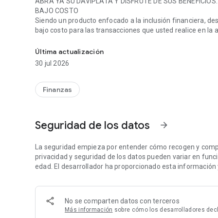
ABRA YA SU DAVIPLATA Y DISFRUTE DE SUS BENEFICIOS:
BAJO COSTO
Siendo un producto enfocado a la inclusión financiera, de
bajo costo para las transacciones que usted realice en la ap
Viva la experiencia de utilizar su dinero de manera fácil y 
SIN PAPELEO O FIRMAS
Actíve su DaviPlata solo con los datos de su documento de
Última actualización
APROVECHE SU TIEMPO
30 jul 2026
Ahorre tiempo valioso al hacer sus transacciones sin tener 
con DaviPlata usted podrá:
• Pasar plata desde DaviPlata a otros celulares activos en
Finanzas
• Recibir en su DaviPlata sus remesas familiares sin costo.
• Recargar su celular desde su DaviPlata sin costo.
• Pagar desde su DaviPlata servicios públicos y privados si
Seguridad de los datos
arrow_forward
• Sacar plata desde un cajero automático Davivienda o un
• Además podrá saber cuánto tiene, consultar los movimi
autorizados DaviPlata, oficinas y cajeros más cercanos a 
La seguridad empieza por entender cómo recogen y compar
Viva la experiencia de utilizar su dinero de manera fáci
privacidad y seguridad de los datos pueden variar en función
edad. El desarrollador ha proporcionado esta información 
No se comparten datos con terceros
Más información
sobre cómo los desarrolladores dec