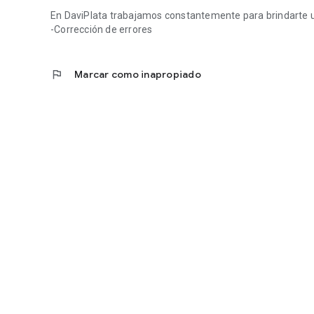
En DaviPlata trabajamos constantemente para brindarte un 
-Corrección de errores
flag
Marcar como inapropiado