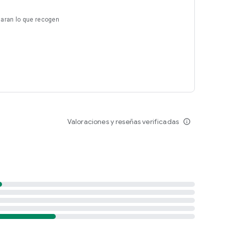
laran lo que recogen
Valoraciones y reseñas verificadas
info_outline