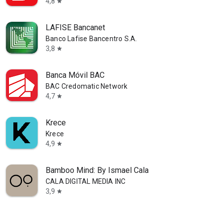
4,8
star
LAFISE Bancanet
Banco Lafise Bancentro S.A.
3,8
star
Banca Móvil BAC
BAC Credomatic Network
4,7
star
Krece
Krece
4,9
star
Bamboo Mind: By Ismael Cala
CALA DIGITAL MEDIA INC
3,9
star