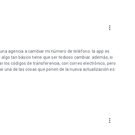
more_vert
 una agencia a cambiar mi número de teléfono. la app es
algo tan básico tiene que ser tedioso cambiar. además, si
r los códigos de transferencia, con correo electrónico, pero
 que una de las cosas que ponen de la nueva actualización es:
more_vert