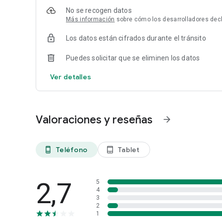
No se recogen datos
Más información
sobre cómo los desarrolladores dec
Los datos están cifrados durante el tránsito
Puedes solicitar que se eliminen los datos
Ver detalles
Valoraciones y reseñas
arrow_forward
Teléfono
Tablet
phone_android
tablet_android
2,7
5
4
3
2
1