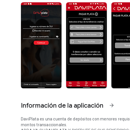
Información de la aplicación
arrow_forward
DaviPlata es una cuenta de depósitos con menores requisitos
montos transaccionales.