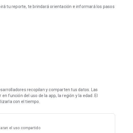
irá tu reporte, te brindará orientación e informará los pasos
ncialidad durante todo el proceso.
órtala en la plataforma No Más.Puedes hacerlo de forma
ialidad.
irá tu reporte, te brindará orientación e informará los pasos
sarrolladores recopilan y comparten tus datos. Las
en función del uso de la app, la región y la edad. El
tacto, revisa las notificaciones y responde a las
izarla con el tiempo.
paña hasta el final.
aran el uso compartido