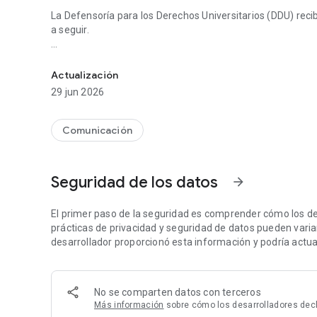
La Defensoría para los Derechos Universitarios (DDU) recib
a seguir.
Reporta situaciones de violencia
Tu información se resguarda por parte de DDU con confide
Actualización
Por medio de la app No Más:
29 jun 2026
PRESENTA TU REPORTE
Si viviste o presenciaste una situación de violencia, rep
Comunicación
sencilla y segura. Tu información es tratada con confidenc
RECIBE ACOMPAÑAMIENTO
Seguridad de los datos
arrow_forward
La Defensoría para los Derechos Universitarios (DDU) recib
a seguir.
El primer paso de la seguridad es comprender cómo los de
DA SEGUIMIENTO
prácticas de privacidad y seguridad de datos pueden variar 
El proceso no termina al enviar el reporte. Mantente en con
desarrollador proporcionó esta información y podría actual
indicaciones. El cambio sucede cuando el proceso se acom
CONFIGURA TU PERFIL
No se comparten datos con terceros
Personaliza tu información y decide cómo presentarte.
Más información
sobre cómo los desarrolladores decl