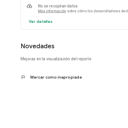
No se recopilan datos
Más información
sobre cómo los desarrolladores decl
Ver detalles
Novedades
Mejoras en la visualización del reporte
flag
Marcar como inapropiada