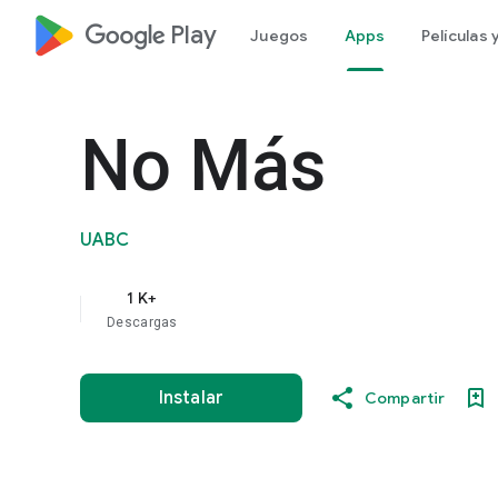
google_logo Play
Juegos
Apps
Películas
No Más
UABC
1 K+
Descargas
Instalar
Compartir