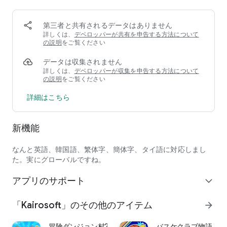
2Dドット絵のカイロソフトゲームシリーズだよ。
最新情報はツイッターをフォローしてね。
第三者と共有されるデータはありません
https://twitter.com/kairokun2010
詳しくは、
デベロッパーが共有を申告する方法について
の説明
をご覧ください
データは収集されません
詳しくは、
デベロッパーが収集を申告する方法について
の説明
をご覧ください
詳細はこちら
新機能
なんと英語、韓国語、繁体字、簡体字、タイ語に対応しまし
た。実にグローバルですね。
アプリのサポート
expand_more
「Kairosoft」のその他のアイテム
arrow_forward
冒険ダンジョン村2
バスケクラブ物語