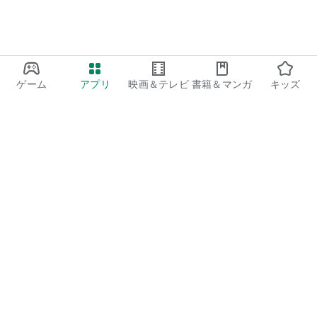
ゲーム
アプリ
映画＆テレビ
書籍＆マンガ
キッズ
Google Play
Play Pass
Play Points
ギフトカード
コードを利用
払い戻しに関するポリシー