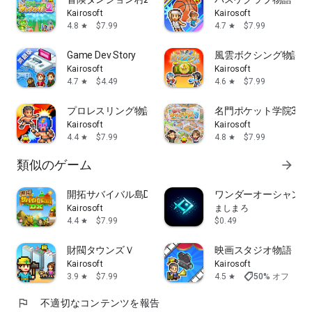
Kairosoft
Kairosoft
4.8
$7.99
4.7
$7.99
star
star
Game Dev Story
風雲ボクシング物語
Kairosoft
Kairosoft
4.7
$4.49
4.6
$7.99
star
star
プロレスリング物語
名門ポケット学院3
Kairosoft
Kairosoft
4.4
$7.99
4.8
$7.99
star
star
類似のゲーム
arrow_forward
開拓サバイバル島DX
ワンダーオーシャン
Kairosoft
ましまろ
4.4
$7.99
$0.49
star
財閥タウンズＶ
映画スタジオ物語
Kairosoft
Kairosoft
shoppingmode
3.9
$7.99
4.5
50% オフ
$7.
star
star
flag
不適切なコンテンツを報告