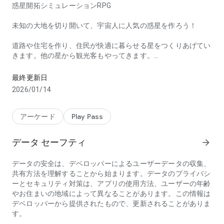
惑星開拓シミュレーションRPG
未知の大地を切り開いて、宇宙人に人気の惑星を作ろう！
道路や住宅を作り、住民が快適に暮らせる星をつくりあげてい
きます。他の星から観光客もやってきます。
惑星開拓シミュレーションゲーム 未知の大地を切り開いて、宇宙
広い宇宙ではモンスターと遭遇することも…戦闘に勝てば開拓
最終更新日
に役立つステキな戦利品がゲットできるよ。
2026/01/14
銀河一の惑星を作り上げていきましょう。
アーケード
Play Pass
----
画面回転やタッチスクロール、拡大縮小にも対応。
データ セーフティ
arrow_forward
[ダウンロードに失敗する場合は、デベロッパーのウェブペー
データの安全は、デベロッパーによるユーザーデータの収集、
ジの下の方にある「よくあるご質問」をご覧ください]
共有方法を理解することから始まります。データのプライバシ
ーとセキュリティ対策は、アプリの使用方法、ユーザーの年齢
他のゲームは「カイロソフト」で検索してね。
やお住まいの地域によって異なることがあります。この情報は
http://kairopark.jp
デベロッパーから提供されたもので、更新されることがありま
遊んだことがあるかもしれないような無料ゲームや売り切りア
す。
プリが盛りだくさん！