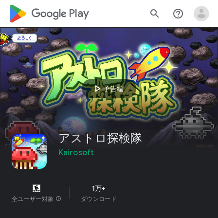
google_logo Play
search
help_outline
play_arrow
予告編
アストロ探検隊
Kairosoft
1万+
全ユーザー対象
info
ダウンロード