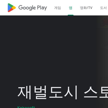
google_logo Play
게임
앱
영화/TV
도서
재벌도시 스