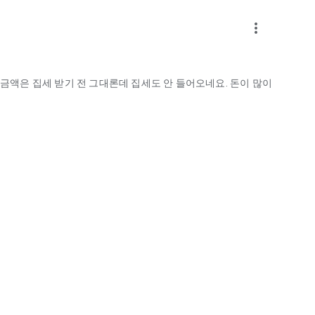
more_vert
 금액은 집세 받기 전 그대론데 집세도 안 들어오네요. 돈이 많이