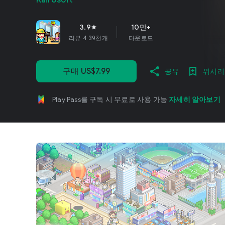
Kairosoft
3.9
10만+
star
리뷰 4.39천개
다운로드
구매 US$7.99
공유
위시리
Play Pass를 구독 시 무료로 사용 가능
자세히 알아보기