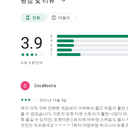
평점 및 리뷰
arrow_forward
전화
태블릿
phone_android
tablet_android
3.9
5
4
3
2
1
리뷰
3.87천
개
CosaNostra
2021년 10월 4일
제가 아직 구매 안해본 게임보다 구매해서 즐긴 작품이 훨씬
줄 수 없었습니다. 기존의 포켓 타운 스토리가 훨씬 나았다 라
쭉 즐길 수 있지만, 포켓타운스토리에 비하면 스케일도 몹시 
것인지 모르겠네요ㅋㅋㅋㅋ 1회차 어영부영 하고나서 보통 2