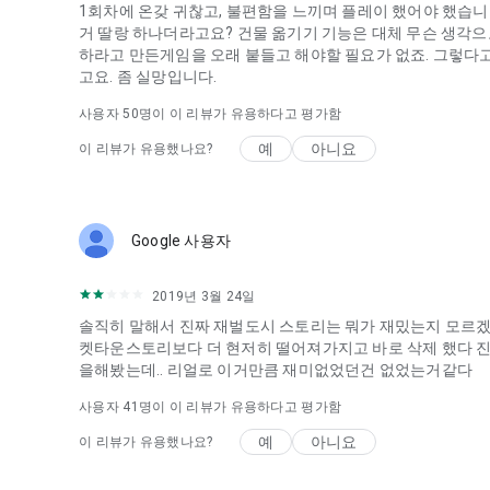
1회차에 온갖 귀찮고, 불편함을 느끼며 플레이 했어야 했습니
거 딸랑 하나더라고요? 건물 옮기기 기능은 대체 무슨 생각으
하라고 만든게임을 오래 붙들고 해야할 필요가 없죠. 그렇다
고요. 좀 실망입니다.
사용자
50
명이 이 리뷰가 유용하다고 평가함
예
아니요
이 리뷰가 유용했나요?
Google 사용자
2019년 3월 24일
솔직히 말해서 진짜 재벌도시 스토리는 뭐가 재밌는지 모르겠
켓타운스토리보다 더 현저히 떨어져가지고 바로 삭제 했다 진
을해봤는데.. 리얼로 이거만큼 재미없었던건 없었는거같다
사용자
41
명이 이 리뷰가 유용하다고 평가함
예
아니요
이 리뷰가 유용했나요?