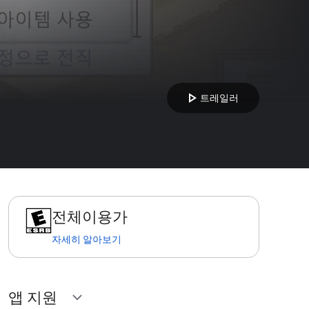
play_arrow
트레일러
전체이용가
자세히 알아보기
앱 지원
expand_more