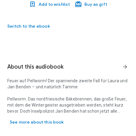
Add to wishlist
Buy as gift
Switch to the ebook
About this audiobook
arrow_forward
Feuer auf Pellworm! Der spannende zweite Fall für Laura und
Jan Benden – und natürlich Tamme
Pellworm. Das nordfriesische Biikebrennen, das große Feuer,
mit dem die Wintergeister ausgetrieben werden, steht kurz
bevor. Doch Inselpolizist Jan Benden hat schon jetzt alle
Feuer auf Pellworm! Der spannende zweite Fall für Laura und Jan 
Hände voll zu tun, denn ein Feuerteufel scheint sein Unwesen
See more about this book
auf der Insel zu treiben. Nach mehreren kleineren Bränden
wird Jan schließlich zu einer brennenden Bauernhausruine
gerufen, und spätestens hier hört der Spaß auf, denn darin