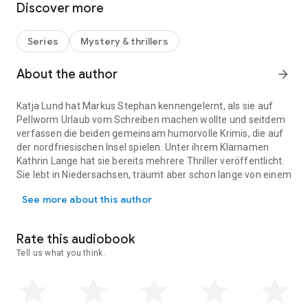
Discover more
befindet sich eine verkohlte Leiche. Jan nimmt die
Ermittlungen auf – immer unterstützt von seinem
selbsternannten Assistenten Tamme. Und auch Jans Frau
Series
Mystery & thrillers
Laura verfolgt ein paar ganz eigene Spuren ...
About the author
arrow_forward
Ungekürzte Lesung mit Uve Teschner
ca. 8h 14min
Katja Lund hat Markus Stephan kennengelernt, als sie auf
Pellworm Urlaub vom Schreiben machen wollte und seitdem
verfassen die beiden gemeinsam humorvolle Krimis, die auf
der nordfriesischen Insel spielen. Unter ihrem Klarnamen
Kathrin Lange hat sie bereits mehrere Thriller veröffentlicht.
Sie lebt in Niedersachsen, träumt aber schon lange von einem
Katja Lund hat Markus Stephan kennengelernt, als sie auf Pellwor
Haus »achter’n Diek«.
See more about this author
Markus Stephan wurde 1970 in Wanne-Eickel geboren und
entschied sich 1996 zum Berufseinstieg bei der Polizei NRW,
wo er in Gelsenkirchen, Düsseldorf und Krefeld in
Rate this audiobook
verschiedenen Funktionen tätig war, bevor er 2017 zur Polizei
Tell us what you think.
des Landes Schleswig-Holstein wechselte. Seither arbeitet er
auf einer der wenigen Ein-Mann-Polizeistationen
Deutschlands – auf der Nordseeinsel Pellworm, wo er auch
mit seiner Frau lebt.