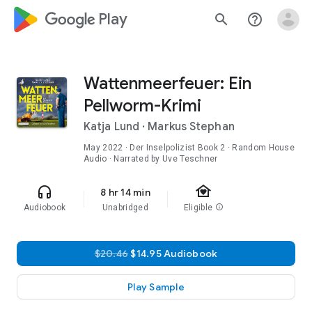
google_logo Play
search
help_outline
Wattenmeerfeuer: Ein
Pellworm-Krimi
Katja Lund
·
Markus Stephan
May 2022
·
Der Inselpolizist
Book 2
· Random House
Audio · Narrated by Uve Teschner
family_home
headphones
8 hr 14 min
Audiobook
Unabridged
Eligible
info
$20.46
$14.95 Audiobook
Play Sample