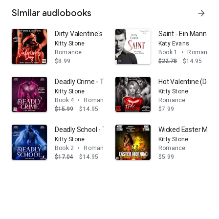
Similar audiobooks
arrow_forward
Dirty Valentine's Day (Darkstones Dirtyshorts): Dirty-R
Saint - Ein Mann, ei
Kitty Stone
Katy Evans
Romance
Book 1
•
Romance
$8.99
$22.78
$14.95
Deadly Crime - The Hitman: Dark Romance (Dark & Dead
Hot Valentine (Dark
Kitty Stone
Kitty Stone
Book 4
•
Romance
Romance
$15.99
$14.95
$7.99
Deadly School - The Dean - Dark & Deadly, Band 2 (ung
Wicked Easter Morni
Kitty Stone
Kitty Stone
Book 2
•
Romance
Romance
$17.04
$14.95
$5.99