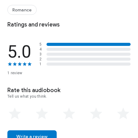
drei Männer die Kontrolle über mich haben ... Dark Romantic
HotSho(r)ts aus dem Hause Stone sind heiße Leckerlis, die
Romance
schnell zur Sache kommen und sich hervorragend für einen
genüsslichen Aufenthalt in der Badewanne oder unter der
Ratings and reviews
Kuscheldecke eignen.
5.0
5
4
3
2
1
1 review
Rate this audiobook
Tell us what you think.
Write a review