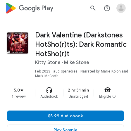
google_logo Play
search
help_outline
Dark Valentine (Darkstones
HotSho(r)ts): Dark Romantic
HotSho(r)t
Kitty Stone
·
Mike Stone
Feb 2023
· audioparadies · Narrated by Marie Kolon and
Mark McGrath
family_home
headphones
5.0
2 hr 31 min
star
1 review
Audiobook
Unabridged
Eligible
info
$5.99 Audiobook
Play Sample