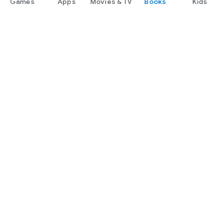
Games
Apps
Movies & TV
Books
Kids
Google Play
Play Pass
Play Points
Gift cards
Redeem
Refund policy
Kids & family
Parent Guide
Family sharing