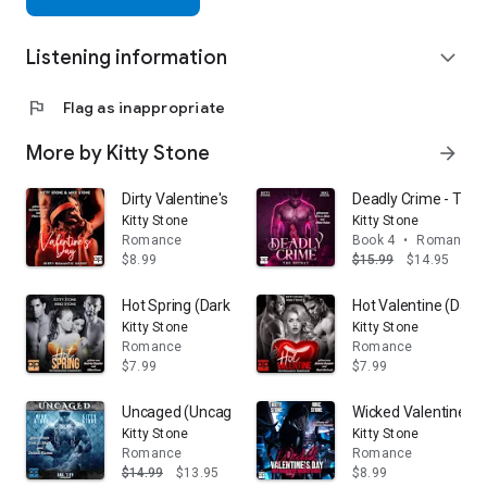
Listening information
expand_more
flag
Flag as inappropriate
More by Kitty Stone
arrow_forward
Dirty Valentine's Day (Darkstones Dirtyshorts): Dirty-R
Deadly Crime - The 
Kitty Stone
Kitty Stone
Romance
Book 4
•
Romance
$8.99
$15.99
$14.95
Hot Spring (Darkstones DarkShorts): Hot Romantic Dar
Hot Valentine (Dark
Kitty Stone
Kitty Stone
Romance
Romance
$7.99
$7.99
Uncaged (Uncaged): Das Tier
Wicked Valentine's 
Kitty Stone
Kitty Stone
Romance
Romance
$14.99
$13.95
$8.99