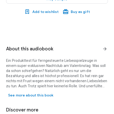
Add to wishlist
Buy as gift
About this audiobook
arrow_forward
Ein Produkttest für ferngesteuerte Liebesspielzeuge in
einem super-exklusiven Nachtclub am Valentinstag. Was soll
da schon schiefgehen? Natürlich geht es nur um die
Bezahlung und alles ist höchst professionell. Es hat rein gar
nichts mit Frust wegen einem nicht vorhandenen Liebesleben
zu tun. Auch Trotz spielt hier keinerlei Rolle. Und unerfüllte
Ein Produkttest für ferngesteuerte Liebesspielzeuge in einem sup
Sehnsüchte schon gar nicht. Ich bin Lily. Dies ist mein
See more about this book
Valentinstag. Ich habe alles im Griff und es wird keine
Überraschungen geben. Das wird eine sterbenslangweilige
Geschichte, die praktisch endet, bevor sie richtig begonnen
Discover more
hat. Da war ich mir absolut sicher! Bis ich herausfand, dass