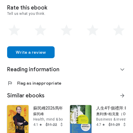
Rate this ebook
Tell us what you think.
Write a review
Reading information
expand_more
flag
Flag as inappropriate
Similar ebooks
arrow_forward
蘇民峰2026馬年運程（12生肖全本）
人生4千個禮拜: 時間不
蘇民峰
奧利佛•柏克曼（Oliver 
Health, mind & body
Business & investing
4.1
$11.22
$8.98
4.7
$11.29
$9.03
star
star