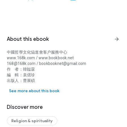
About this ebook
arrow_forward
中國哲學文化恊進會客户服務中心
www.168k.com / www.bookbook.net
168@168k.com / bookbooknet@gmail.com
作 者：韓韞霖
編 輯：袁偲珍
出版人：曹展碩
中國哲學文化恊進會客户服務中心 www.168k.com / www
一個醫生只能知病不能治病無疑不是一個合格的醫生，同理，一
See more about this book
個易者只能知命不能治命也絕不是一個好的易者，怎麼治命？風
水也。我研究了幾乎所有的風水流派，法法道同，無有高下之
分，無論任何一門關鍵在於你自己掌握程度。然由於三式風水
Discover more
（太乙神數、奇門遁甲、大六壬）相對符號繁複，故信息非常具
體，堪稱奪造化之功。千里之外、萬里之遙的風水形勢洞若觀
火、若掌上觀，乾坤挪移，聚天地能量，趨吉避凶，禳災祈福，
Religion & spirituality
立竿見影，故本書書名“象數奇門風水”是也。