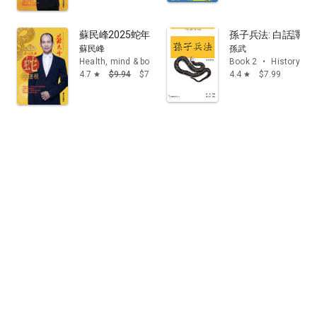
蘇民峰2025蛇年運程
孫子兵法: 白話譯註
蘇民峰
孫武
Health, mind & body
Book 2
•
History
4.7
$9.94
$7.95
4.4
$7.99
star
star