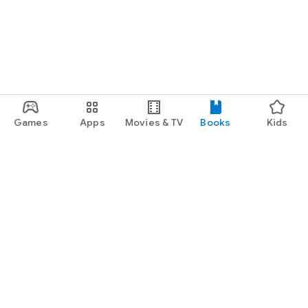
Games
Apps
Movies & TV
Books
Kids
Google Play
Play Pass
Play Points
Gift cards