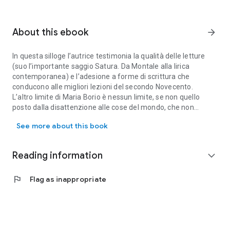
About this ebook
arrow_forward
In questa silloge l’autrice testimonia la qualità delle letture
(suo l’importante saggio Satura. Da Montale alla lirica
contemporanea) e l’adesione a forme di scrittura che
conducono alle migliori lezioni del secondo Novecento.
L’altro limite di Maria Borio è nessun limite, se non quello
posto dalla disattenzione alle cose del mondo, che non
In questa silloge l’autrice testimonia la qualità delle letture (suo
appartiene alla casa dei poeti autentici, condannati da
See more about this book
sempre al
“setaccio del minimo conoscibile”.
E Borio testimonia, nell’opera presente, la consistenza di tutti
Reading information
expand_more
gli occhi necessari per l’osservazione minuta dei segni e dei
simboli del nostro tempo.
flag
Flag as inappropriate