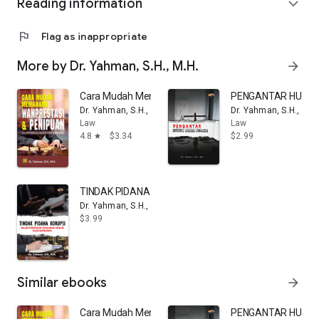
Reading information
expand_more
flag
Flag as inappropriate
More by Dr. Yahman, S.H., M.H.
arrow_forward
Cara Mudah Memahami Wanprestasi & Penipuan dalam
PENGANTAR HUKUM
Dr. Yahman, S.H., M.H.
Dr. Yahman, S.H., M.H
Law
Law
4.8
$3.34
$2.99
star
TINDAK PIDANA KORUPSI DALAM PERSPEKTIF PENEG
Dr. Yahman, S.H., M.H.
$3.99
Similar ebooks
arrow_forward
Cara Mudah Memahami Wanprestasi & Penipuan dalam
PENGANTAR HUKUM