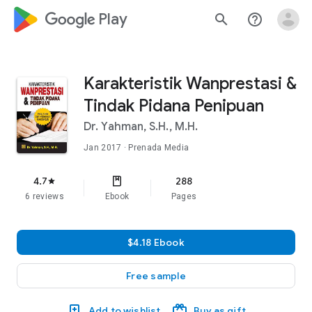
google_logo Play
search
help_outline
Karakteristik Wanprestasi &
Tindak Pidana Penipuan
Dr. Yahman, S.H., M.H.
Jan 2017
· Prenada Media
4.7
288
star
6 reviews
Ebook
Pages
$4.18 Ebook
Free sample
Add to wishlist
Buy as gift