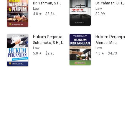
Dr. Yahman, S.H., M.H.
Dr. Yahman, S.H., M.H
Law
Law
4.8
$3.34
$2.99
star
Hukum Perjanjian Teori dan Analisis Kasus
Hukum Perjanjian: 
Suharnoko, S.H., MLI
Ahmadi Miru
Law
Law
5.0
$2.95
4.8
$4.73
star
star