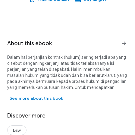
About this ebook
arrow_forward
Dalam hal perjanjian kontrak (hukum) sering terjadi apa yang
disebut dengan ingkar janji atau tidak terlaksananya isi
perjanjian yang telah disepakati. Hal ini menimbulkan
masalah hukum yang tidak udah dan bisa berlarut-larut; yang
pada akhirnya bermuara kepada proses hukum di pengadilan
yang memerlukan putusan hakim. Untuk mendapatkan
Dalam hal perjanjian kontrak (hukum) sering terjadi apa yang dis
keputusan yang memiliki kekuatan hukum tetap (in kracht
See more about this book
van gewijsde) membutuhkan rentang waktu yang panjang
dan biaya yang tidak sedikit. Buku ini menghadirkan
karakteristik wanprestasi dan tindak pidana peni puan yang
Discover more
lahir dan hubungan kontraktual. Referensi bidang hukum ini
membahas antara lain (1) Latar belakang, norma hukum
kontrak, dan konsep wanprestasi; (2) Tinjauan hukum
Law