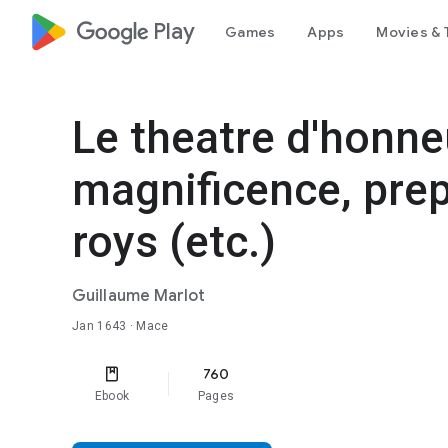
google_logo Play
Games
Apps
Movies & 
Le theatre d'honne
magnificence, prep
roys (etc.)
Guillaume Marlot
Jan 1643
· Mace
760
Ebook
Pages