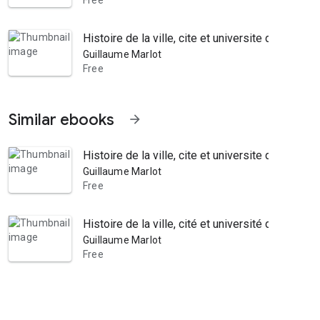
Free
Histoire de la ville, cite et universite de Reim
Guillaume Marlot
Free
Similar ebooks
arrow_forward
Histoire de la ville, cite et universite de Reim
Guillaume Marlot
Free
Histoire de la ville, cité et université de Reims
Guillaume Marlot
Free