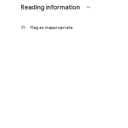
Reading information
expand_more
flag
Flag as inappropriate