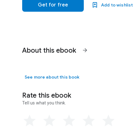
Get for free
Add to wishlist
About this ebook
arrow_forward
See more about this book
Rate this ebook
Tell us what you think.