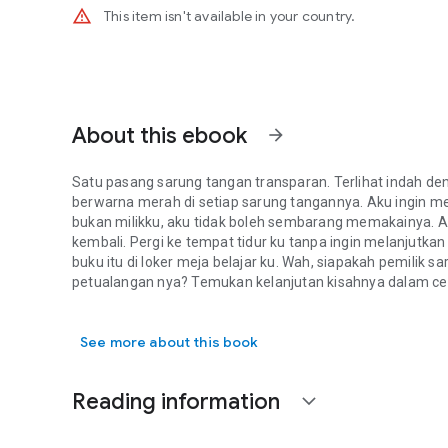
warning_amber
This item isn't available in your country.
About this ebook
arrow_forward
Satu pasang sarung tangan transparan. Terlihat indah den
berwarna merah di setiap sarung tangannya. Aku ingin me
bukan milikku, aku tidak boleh sembarang memakainya. Ak
kembali. Pergi ke tempat tidur ku tanpa ingin melanjutka
buku itu di loker meja belajar ku. Wah, siapakah pemilik 
petualangan nya? Temukan kelanjutan kisahnya dalam ceri
Satu pasang sarung tangan transparan. Terlihat indah den
See more about this book
Reading information
expand_more