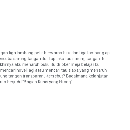
gan tiga lambang petir berwarna biru dan tiga lambang api
ncoba sarung tangan itu. Tapi aku tau sarung tangan itu
hirnya aku menaruh buku itu di loker meja belajar ku
n mencari novel lagi atau mencari tau siapa yang menaruh
sarung tangan transparan ,-tersebut? Bagaimana kelanjutan
ta berjudul“Bagian Kunci yang Hilang”.
gan tiga lambang petir berwarna biru dan tiga lambang api berwarna