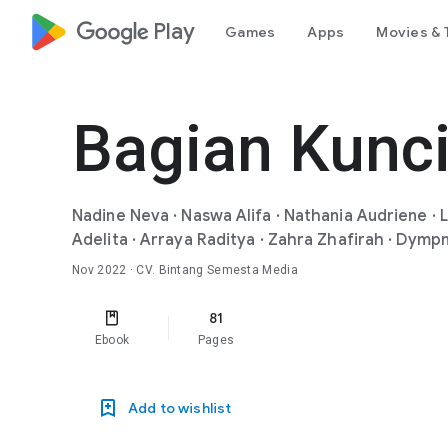
google_logo Play
Games
Apps
Movies & 
Bagian Kunci
Nadine Neva
·
Naswa Alifa
·
Nathania Audriene
·
Adelita
·
Arraya Raditya
·
Zahra Zhafirah
·
Dympn
Nov 2022
· CV. Bintang Semesta Media
81
Ebook
Pages
Add to wishlist