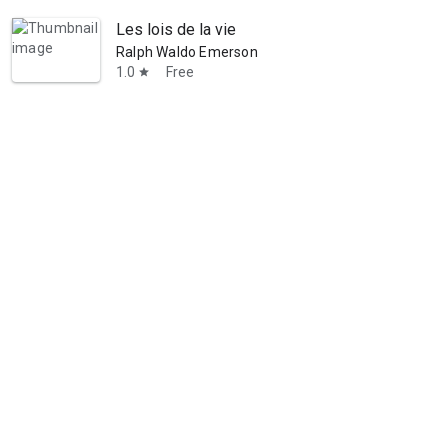
Les lois de la vie
Ralph Waldo Emerson
1.0
Free
star