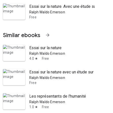
Essai sur la nature. Avec une étude sur la vie e
Ralph Waldo Emerson
Free
Similar ebooks
arrow_forward
Essai sur la nature
Ralph Waldo Emerson
4.0
Free
star
Essai sur la nature avec un étude sur la vie et
Ralph Waldo Emerson
Free
Les représentants de l'humanité
Ralph Waldo Emerson
1.0
Free
star