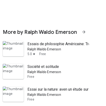
More by Ralph Waldo Emerson
arrow_forward
Essais de philosophie Américaine: Traduits en 
Ralph Waldo Emerson
5.0
Free
star
Société et solitude
Ralph Waldo Emerson
Free
Essai sur la nature: aven un étude sur la vie et
Ralph Waldo Emerson
Free