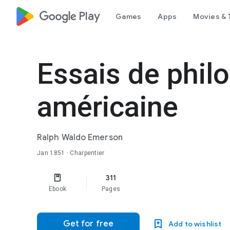
google_logo Play
Games
Apps
Movies & 
Essais de phil
américaine
Ralph Waldo Emerson
Jan 1851
· Charpentier
311
Ebook
Pages
Get for free
Add to wishlist