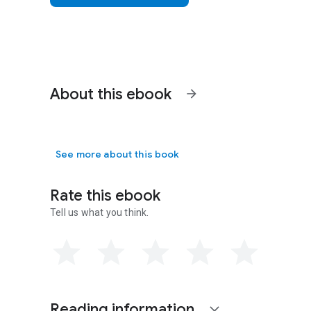
About this ebook
arrow_forward
See more about this book
Rate this ebook
Tell us what you think.
Reading information
expand_more