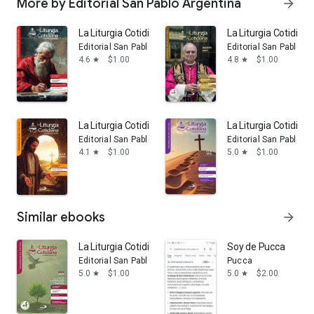
More by Editorial San Pablo Argentina
arrow_forward
La Liturgia Cotidiana Junio 2026
La Liturgia Cotidia
Editorial San Pablo Argentina
Editorial San Pablo A
4.6
$1.00
4.8
$1.00
star
star
La Liturgia Cotidiana Abril 2026
La Liturgia Cotidian
Editorial San Pablo Argentina
Editorial San Pablo A
4.1
$1.00
5.0
$1.00
star
star
Similar ebooks
arrow_forward
La Liturgia Cotidiana Noviembre 2025
Soy de Pucca
Editorial San Pablo Argentina
Pucca
5.0
$1.00
5.0
$2.00
star
star