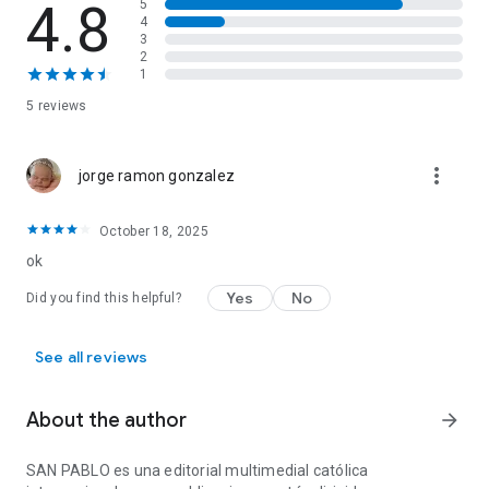
4.8
5
4
3
2
1
5 reviews
more_vert
jorge ramon gonzalez
October 18, 2025
ok
Yes
No
Did you find this helpful?
See all reviews
About the author
arrow_forward
SAN PABLO es una editorial multimedial católica