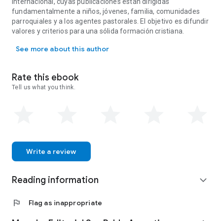
internacional, cuyas publicaciones están dirigidas
fundamentalmente a niños, jóvenes, familia, comunidades
parroquiales y a los agentes pastorales. El objetivo es difundir
valores y criterios para una sólida formación cristiana.
SAN PABLO es una editorial multimedial católica internacional, cuy
See more about this author
Rate this ebook
Tell us what you think.
Write a review
Reading information
expand_more
flag
Flag as inappropriate