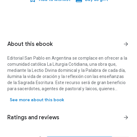
About this ebook
arrow_forward
Editorial San Pablo en Argentina se complace en ofrecer a la
comunidad católica La Liturgia Cotidiana, una obra que,
mediante la Lectio Divina dominical y la Palabra de cada día,
ilumina la vida de oración y la reflexión con las enseñanzas
de la Sagrada Escritura. Este recurso será de gran beneficio
para sacerdotes, agentes de pastoral y laicos, quienes
Editorial San Pablo en Argentina se complace en ofrecer a la comun
encontrarán en él una fuente diaria de alimento espiritual. La
See more about this book
Liturgia cotidiana está disponible para fortalecer las
celebraciones litúrgicas en nuestras parroquias y para
incentivar la animación bíblica de nuestras comunidades y
Ratings and reviews
arrow_forward
movimientos apostólicos.