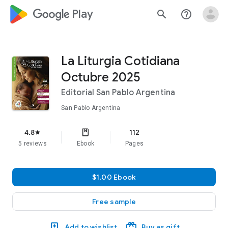
google_logo Play
search
help_outline
La Liturgia Cotidiana
Octubre 2025
Editorial San Pablo Argentina
San Pablo Argentina
4.8
112
star
5 reviews
Ebook
Pages
$1.00 Ebook
Free sample
Add to wishlist
Buy as gift