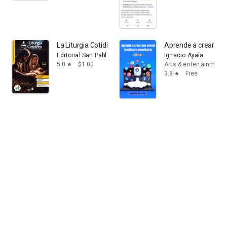
La Liturgia Cotidiana Diciembre 2025
Aprende a crear una
Editorial San Pablo Argentina
Ignacio Ayala
5.0
$1.00
Arts & entertainment
star
3.8
Free
star